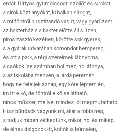
erdőt, füttyös gyümölcsöst, szöllőt és sírokat,
a sírok közt anyókát, ki halkan sírogat,
s mi föntről pusztitandó vasút, vagy gyárüzem,
az bakterház s a bakter előtte áll s üzen,
piros zászló kezében, körötte sok gyerek,
s a gyárak udvarában komondor hempereg;
és ott a park, a régi szerelmek lábnyoma,
a csókok íze számban hol méz, hol áfonya,
s az iskolába menvén, a járda peremén,
hogy ne feleljek aznap, egy kőre léptem én,
ím itt e kő, de föntről e kő se látható,
nincs műszer, mellyel mindez jól megmutatható.
Hisz bűnösök vagyunk mi, akár a többi nép,
s tudjuk miben vétkeztünk, mikor, hol és mikép,
de élnek dolgozók itt, költők is bűntelen,