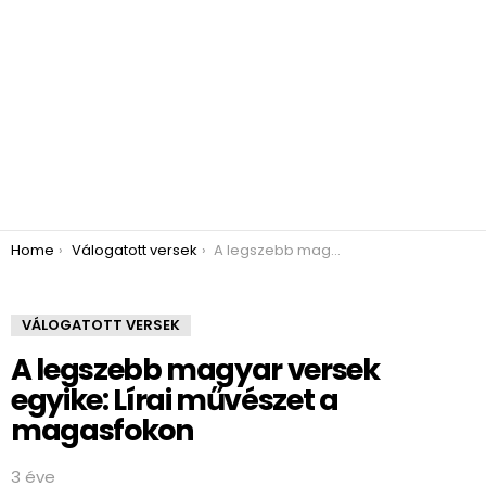
You are here:
Home
Válogatott versek
A legszebb magyar versek egyike: Lírai művészet a magasfokon
VÁLOGATOTT VERSEK
A legszebb magyar versek
egyike: Lírai művészet a
magasfokon
3 éve