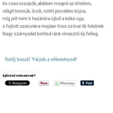
és csecsszopók, akikben megnő az értelem,
világít bennük, őrzik, sötét pincékbe bújva,
míg jelt nem ír hazánkra újból a béke ujja,
s fojtott szavunkra majdan friss szóval ők felelnek.
Nagy szárnyadat borítsd ránk virrasztó éji felleg.
Szólj hozzá! Várjuk a véleményed!
Ajánlod másoknak?
WhatsApp