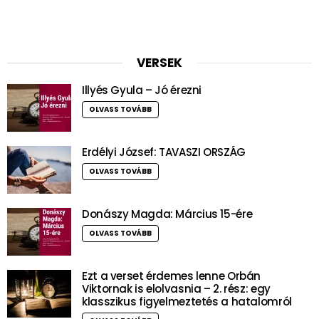
VERSEK
Illyés Gyula – Jó érezni
OLVASS TOVÁBB
Erdélyi József: TAVASZI ORSZÁG
OLVASS TOVÁBB
Donászy Magda: Március 15-ére
OLVASS TOVÁBB
Ezt a verset érdemes lenne Orbán
Viktornak is elolvasnia – 2. rész: egy
klasszikus figyelmeztetés a hatalomról