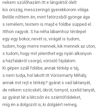
nekem szülőhazám itt e lángoktól ölelt
kis ország, messzeringó gyerekkorom világa.
Belőle nőttem én, mint fatörzsből gyönge ága
s remélem, testem is majd e földbe süpped el.
Itthon vagyok. S ha néha lábamhoz térdepel
egy-egy bokor, nevét is, virágát is tudom,
tudom, hogy merre mennek, kik mennek az uton,
s tudom, hogy mit jelenthet egy nyári alkonyon
a házfalakról csorgó, vöröslő fájdalom.
Ki gépen száll fölébe, annak térkép e táj,
s nem tudja, hol lakott itt Vörösmarty Mihály,
annak mit rejt e térkép? gyárat s vad laktanyát,
de nékem szöcskét, ökröt, tornyot, szelíd tanyát,
az gyárat lát a látcsőn és szántóföldeket,
míg én a dolgozót is, ki dolgáért remeg,