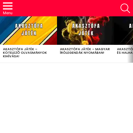
S
Menu
LATEST
STORIES
AKASZTÓFA JÁTÉK –
AKASZTÓFA JÁTÉK – MAGYAR
AKASZTÓ
KÖTELEZŐ OLVASMÁNYOK
ÍRÓLEGENDÁK NYOMÁBAN!
ÉS HALH
KIHÍVÁSA!