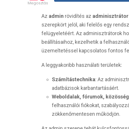
Megosztás
Az
admin
rövidítés az
adminisztrátor
szerepkört jelöl, aki felelős egy rends
felügyeletéért. Az adminisztrátorok 
beállításaihoz, kezelhetik a felhasznál
üzemeltetéssel kapcsolatos fontos fe
A leggyakoribb használati területek:
Számítástechnika
: Az adminiszt
adatbázisok karbantartásáért.
Weboldalak, fórumok, közösség
felhasználói fiókokat, szabályozzá
zökkenőmentesen működjön.
Az admin szerepe tehát kulcsfontoss