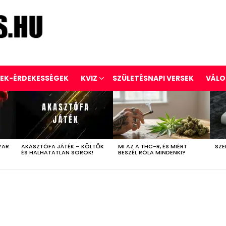
REK-ÉRDEKESSÉGEK
KVIZ
SZÜLETÉSNAPI VERSEK
VÁLO
YAR
AKASZTÓFA JÁTÉK – KÖLTŐK
MI AZ A THC-R, ÉS MIÉRT
SZE
ÉS HALHATATLAN SOROK!
BESZÉL RÓLA MINDENKI?