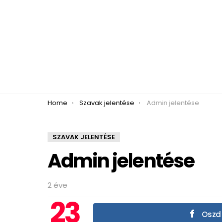
You are here:
Home
Szavak jelentése
Admin jelentése
SZAVAK JELENTÉSE
Admin jelentése
2 éve
23
Oszd 