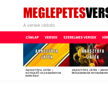
A versek oldala
CÍMLAP
VERSEK
SZERELMES VERSEK
HÍ
LATEST
STORIES
AKASZTÓFA JÁTÉK –
AKASZTÓFA JÁTÉK – MAG
KÖTELEZŐ OLVASMÁNYOK
ÍRÓLEGENDÁK NYOMÁBAN!
KIHÍVÁSA!