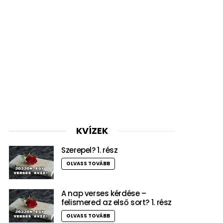
KVÍZEK
Szerepel? 1. rész
OLVASS TOVÁBB
A nap verses kérdése –
felismered az első sort? 1. rész
OLVASS TOVÁBB