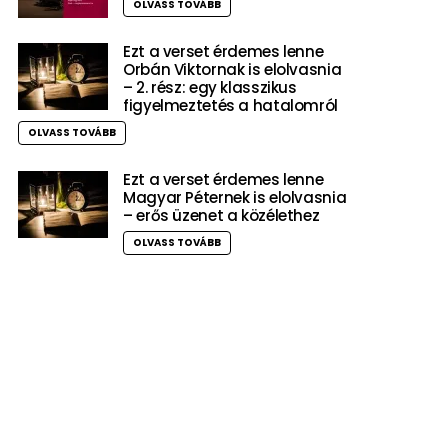
OLVASS TOVÁBB
Ezt a verset érdemes lenne
Orbán Viktornak is elolvasnia
– 2. rész: egy klasszikus
figyelmeztetés a hatalomról
OLVASS TOVÁBB
Ezt a verset érdemes lenne
Magyar Péternek is elolvasnia
– erős üzenet a közélethez
OLVASS TOVÁBB