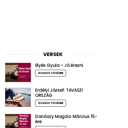
VERSEK
Illyés Gyula – Jó érezni
OLVASS TOVÁBB
Erdélyi József: TAVASZI
ORSZÁG
OLVASS TOVÁBB
Donászy Magda: Március 15-
ére