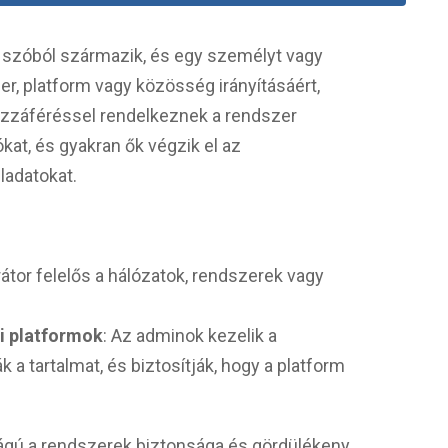
szóból származik, és egy személyt vagy
zer, platform vagy közösség irányításáért,
hozzáféréssel rendelkeznek a rendszer
ókat, és gyakran ők végzik el az
ladatokat.
rátor felelős a hálózatok, rendszerek vagy
i platformok
: Az adminok kezelik a
k a tartalmat, és biztosítják, hogy a platform
ágú a rendszerek biztonsága és gördülékeny