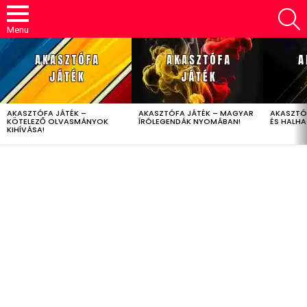
S
Menu
LATEST
STORIES
AKASZTÓFA JÁTÉK –
AKASZTÓFA JÁTÉK – MAGYAR
AKASZTÓ
KÖTELEZŐ OLVASMÁNYOK
ÍRÓLEGENDÁK NYOMÁBAN!
ÉS HALH
KIHÍVÁSA!