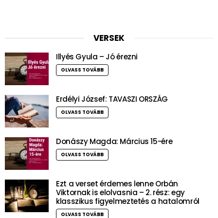
VERSEK
Illyés Gyula – Jó érezni
OLVASS TOVÁBB
Erdélyi József: TAVASZI ORSZÁG
OLVASS TOVÁBB
Donászy Magda: Március 15-ére
OLVASS TOVÁBB
Ezt a verset érdemes lenne Orbán
Viktornak is elolvasnia – 2. rész: egy
klasszikus figyelmeztetés a hatalomról
OLVASS TOVÁBB