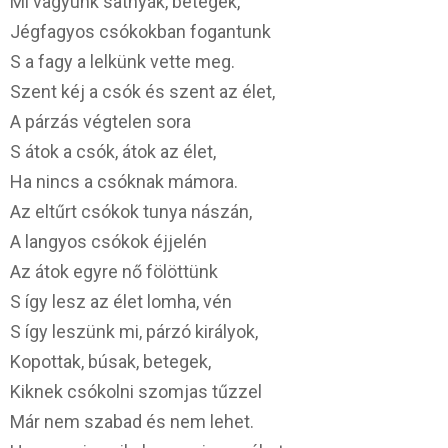
Mi vagyunk satnyák, betegek,
Jégfagyos csókokban fogantunk
S a fagy a lelkünk vette meg.
Szent kéj a csók és szent az élet,
A párzás végtelen sora
S átok a csók, átok az élet,
Ha nincs a csóknak mámora.
Az eltűrt csókok tunya nászán,
A langyos csókok éjjelén
Az átok egyre nő fölöttünk
S így lesz az élet lomha, vén
S így leszünk mi, párzó királyok,
Kopottak, búsak, betegek,
Kiknek csókolni szomjas tűzzel
Már nem szabad és nem lehet.