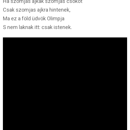
Ha szomjas ajkak szomjas csókot
Csak szomjas ajkra hintenek,
Ma ez a föld üdvök Olimpja
S nem laknak itt: csak istenek.