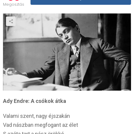
Megosztás
Ady Endre: A csókok átka
Valami szent, nagy éjszakán
Vad nászban megfogant az élet
S azóta tart a nász örökké,