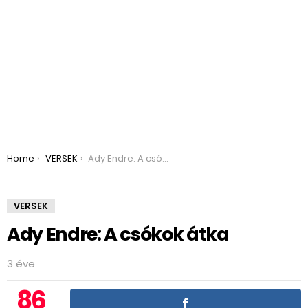
You are here:
Home
VERSEK
Ady Endre: A csókok átka
VERSEK
Ady Endre: A csókok átka
3 éve
86