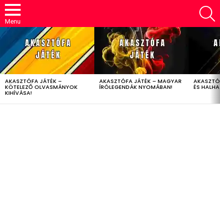
S
Menu
LATEST
STORIES
AKASZTÓFA JÁTÉK –
AKASZTÓFA JÁTÉK – MAGYAR
AKASZTÓ
KÖTELEZŐ OLVASMÁNYOK
ÍRÓLEGENDÁK NYOMÁBAN!
ÉS HALH
KIHÍVÁSA!