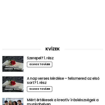
KVÍZEK
Szerepel? 1. rész
OLVASS TOVÁBB
A nap verses kérdése – felismered az első
sort? 1. rész
OLVASS TOVÁBB
Miért értékesek a kreatív íráskészségek a
munkahelyen