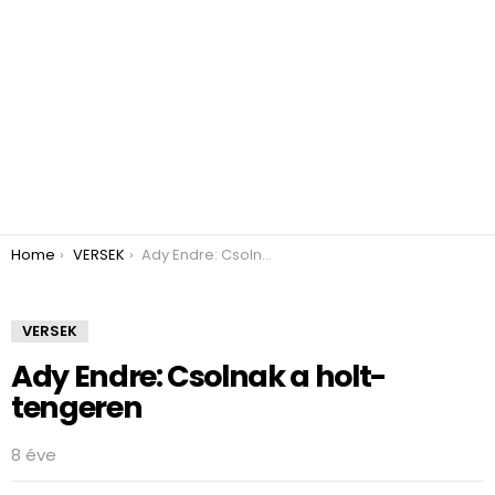
You are here:
Home
VERSEK
Ady Endre: Csolnak a holt-tengeren
VERSEK
Ady Endre: Csolnak a holt-
tengeren
8 éve