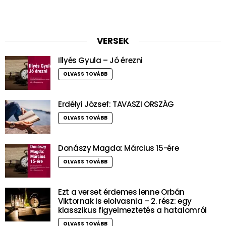
VERSEK
Illyés Gyula – Jó érezni
OLVASS TOVÁBB
Erdélyi József: TAVASZI ORSZÁG
OLVASS TOVÁBB
Donászy Magda: Március 15-ére
OLVASS TOVÁBB
Ezt a verset érdemes lenne Orbán
Viktornak is elolvasnia – 2. rész: egy
klasszikus figyelmeztetés a hatalomról
OLVASS TOVÁBB