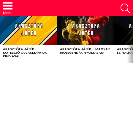
S
Menu
LATEST
STORIES
AKASZTÓFA JÁTÉK –
AKASZTÓFA JÁTÉK – MAGYAR
AKASZTÓ
KÖTELEZŐ OLVASMÁNYOK
ÍRÓLEGENDÁK NYOMÁBAN!
ÉS HALH
KIHÍVÁSA!