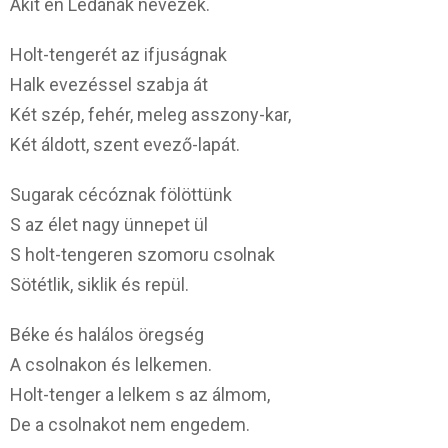
Akit én Lédának nevezek.
Holt-tengerét az ifjuságnak
Halk evezéssel szabja át
Két szép, fehér, meleg asszony-kar,
Két áldott, szent evező-lapát.
Sugarak cécóznak fölöttünk
S az élet nagy ünnepet ül
S holt-tengeren szomoru csolnak
Sötétlik, siklik és repül.
Béke és halálos öregség
A csolnakon és lelkemen.
Holt-tenger a lelkem s az álmom,
De a csolnakot nem engedem.