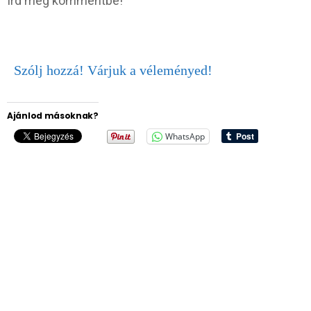
Írd meg kommentbe!
Szólj hozzá! Várjuk a véleményed!
Ajánlod másoknak?
WhatsApp