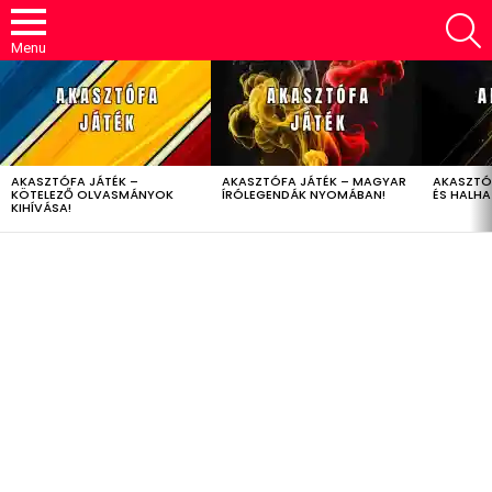
S
Menu
LATEST
STORIES
AKASZTÓFA JÁTÉK –
AKASZTÓFA JÁTÉK – MAGYAR
AKASZTÓ
KÖTELEZŐ OLVASMÁNYOK
ÍRÓLEGENDÁK NYOMÁBAN!
ÉS HALH
KIHÍVÁSA!