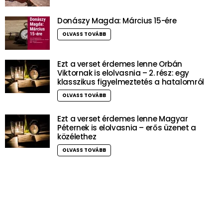
Donászy Magda: Március 15-ére
OLVASS TOVÁBB
Ezt a verset érdemes lenne Orbán
Viktornak is elolvasnia – 2. rész: egy
klasszikus figyelmeztetés a hatalomról
OLVASS TOVÁBB
Ezt a verset érdemes lenne Magyar
Péternek is elolvasnia – erős üzenet a
közélethez
OLVASS TOVÁBB