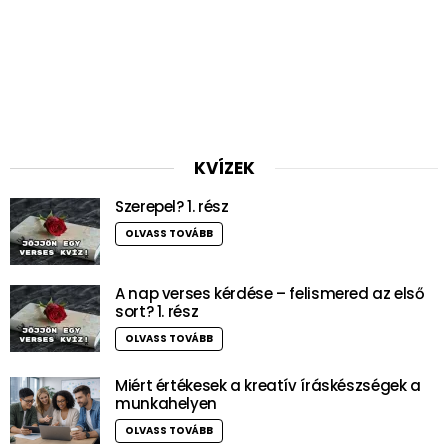
KVÍZEK
Szerepel? 1. rész
OLVASS TOVÁBB
A nap verses kérdése – felismered az első
sort? 1. rész
OLVASS TOVÁBB
Miért értékesek a kreatív íráskészségek a
munkahelyen
OLVASS TOVÁBB