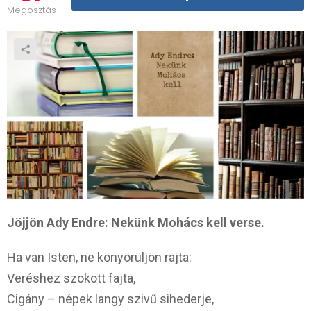
Megosztás
Jöjjön Ady Endre: Nekünk Mohács kell verse.
Ha van Isten, ne könyörüljön rajta:
Veréshez szokott fajta,
Cigány – népek langy szivű sihederje,