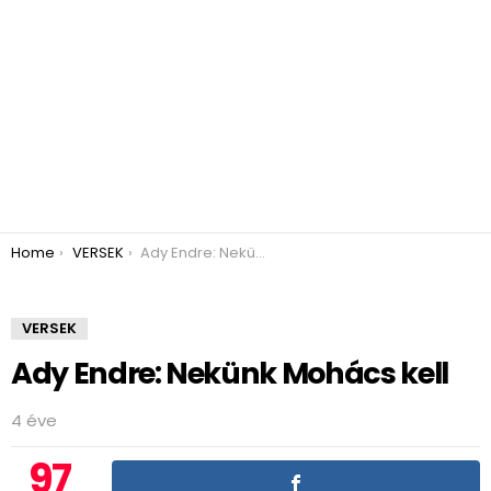
You are here:
Home
VERSEK
Ady Endre: Nekünk Mohács kell
VERSEK
Ady Endre: Nekünk Mohács kell
4 éve
97