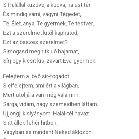
S Halállal küzdve, alkudva, ha est tér
És mindig várni, vágyní Tégedet,
Te, Élet, anya, Te gyermek, Te testvér,
Ezt a szerelmet kitől kaphatod,
Ezt az összes szerelmet?
Simogasd meg ritkuló hajamat,
Sírj egy kicsit kis, zavart Éva-gyermek.
Felejtem a jövő sír-fogadót
S elfelejtem, ami ért a világban,
Mert utoljára van még valamim:
Sárga, vidám, nagy szemeidben láttam.
Ujjongj, kislyányom: Halál-tél havaz
S itt állok fehér hitben,
Vágyban és mindent Neked áldozón: