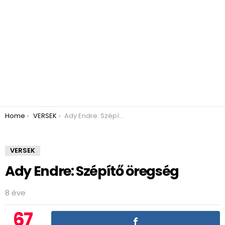
You are here:
Home
VERSEK
Ady Endre: Szépítő öregség
VERSEK
Ady Endre: Szépítő öregség
8 éve
67