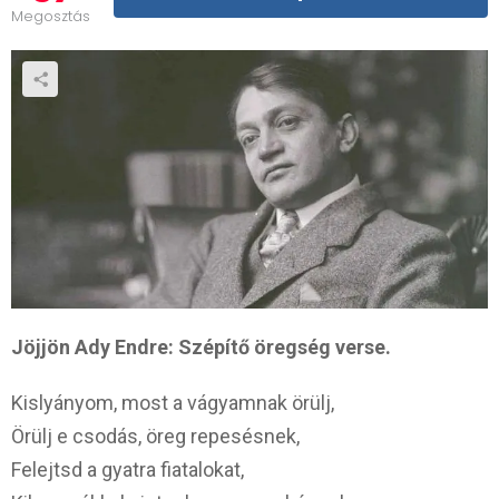
Megosztás
Jöjjön Ady Endre: Szépítő öregség verse.
Kislyányom, most a vágyamnak örülj,
Örülj e csodás, öreg repesésnek,
Felejtsd a gyatra fiatalokat,