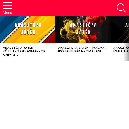
S
Menu
LATEST
STORIES
AKASZTÓFA JÁTÉK –
AKASZTÓFA JÁTÉK – MAGYAR
AKASZTÓ
KÖTELEZŐ OLVASMÁNYOK
ÍRÓLEGENDÁK NYOMÁBAN!
ÉS HALH
KIHÍVÁSA!