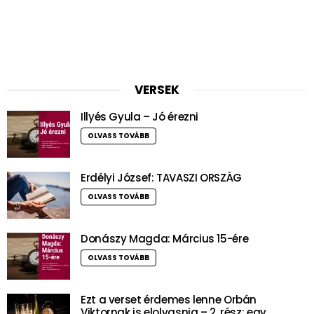
VERSEK
Illyés Gyula – Jó érezni
OLVASS TOVÁBB
Erdélyi József: TAVASZI ORSZÁG
OLVASS TOVÁBB
Donászy Magda: Március 15-ére
OLVASS TOVÁBB
Ezt a verset érdemes lenne Orbán
Viktornak is elolvasnia – 2. rész: egy