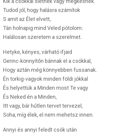
Kik a csókkal sietnek vagy megkésnek.
Tudod jól, hogy halásra számítok
S amit az Élet elvett,
Tán holnapig mind Veled pótolom:
Halálosan szeretem a szerelmet.
Hetyke, kényes, várható ifjaid
Gerinc-könnyítőn bánnak el a csókkal,
Hogy aztán még könnyebben fussanak.
Én torkig-vagyok minden földi jókkal
És helyettük a Minden most Te vagy
És Neked én a Minden,
Itt vagy, bár hűtlen tervet tervezel,
Soha, míg élek, el nem mehetsz innen.
Annyi és annyi feledt csók után