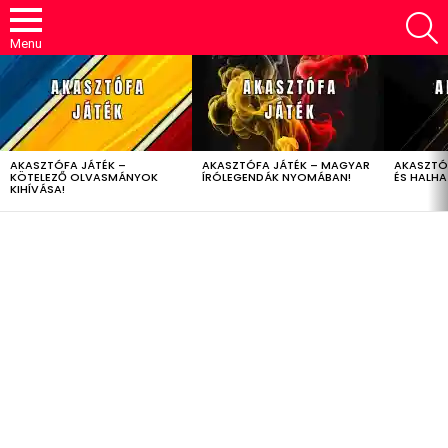
S
Menu
LATEST
STORIES
AKASZTÓFA JÁTÉK –
AKASZTÓFA JÁTÉK – MAGYAR
AKASZTÓ
KÖTELEZŐ OLVASMÁNYOK
ÍRÓLEGENDÁK NYOMÁBAN!
ÉS HALH
KIHÍVÁSA!