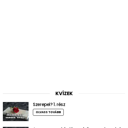
KVÍZEK
Szerepel? 1. rész
OLVASS TOVÁBB