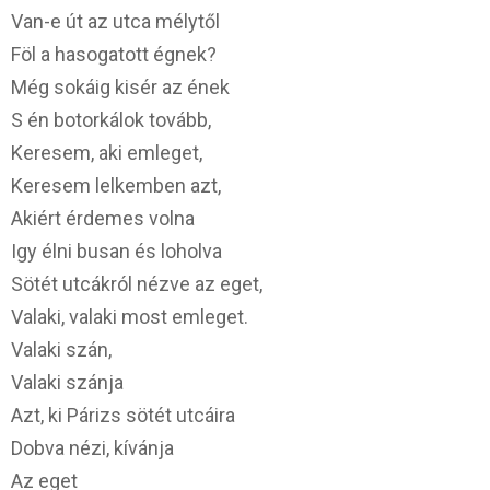
Van-e út az utca mélytől
Föl a hasogatott égnek?
Még sokáig kisér az ének
S én botorkálok tovább,
Keresem, aki emleget,
Keresem lelkemben azt,
Akiért érdemes volna
Igy élni busan és loholva
Sötét utcákról nézve az eget,
Valaki, valaki most emleget.
Valaki szán,
Valaki szánja
Azt, ki Párizs sötét utcáira
Dobva nézi, kívánja
Az eget