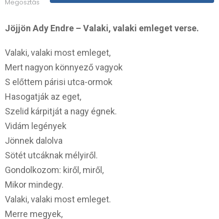
Megosztás
Jöjjön Ady Endre – Valaki, valaki emleget verse.
Valaki, valaki most emleget,
Mert nagyon könnyező vagyok
S előttem párisi utca-ormok
Hasogatják az eget,
Szelid kárpitját a nagy égnek.
Vidám legények
Jönnek dalolva
Sötét utcáknak mélyiről.
Gondolkozom: kiről, miről,
Mikor mindegy.
Valaki, valaki most emleget.
Merre megyek,