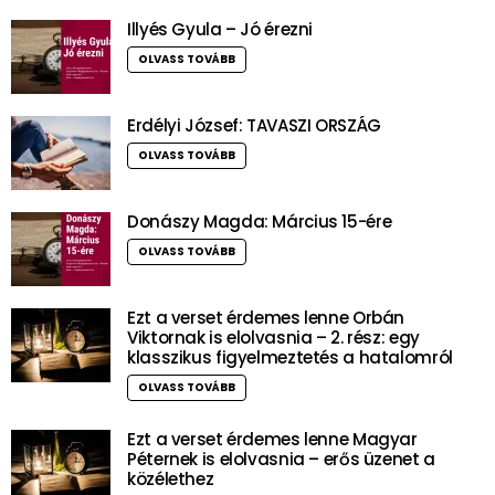
Illyés Gyula – Jó érezni
OLVASS TOVÁBB
Erdélyi József: TAVASZI ORSZÁG
OLVASS TOVÁBB
Donászy Magda: Március 15-ére
OLVASS TOVÁBB
Ezt a verset érdemes lenne Orbán
Viktornak is elolvasnia – 2. rész: egy
klasszikus figyelmeztetés a hatalomról
OLVASS TOVÁBB
Ezt a verset érdemes lenne Magyar
Péternek is elolvasnia – erős üzenet a
közélethez