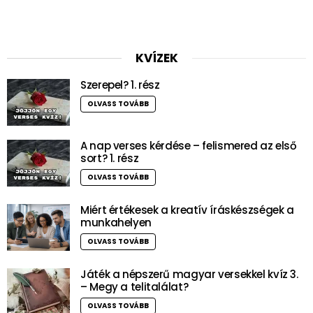
KVÍZEK
Szerepel? 1. rész
OLVASS TOVÁBB
A nap verses kérdése – felismered az első
sort? 1. rész
OLVASS TOVÁBB
Miért értékesek a kreatív íráskészségek a
munkahelyen
OLVASS TOVÁBB
Játék a népszerű magyar versekkel kvíz 3.
– Megy a telitalálat?
OLVASS TOVÁBB