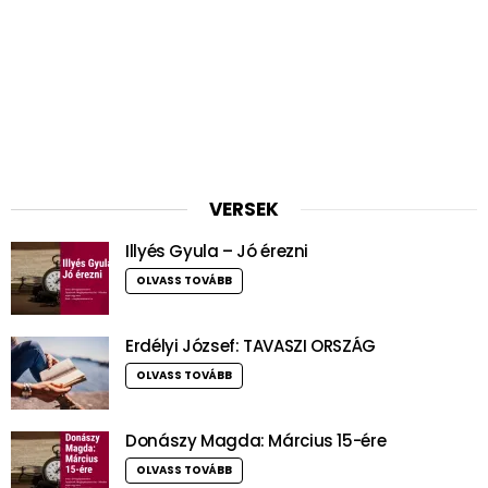
VERSEK
Illyés Gyula – Jó érezni
OLVASS TOVÁBB
Erdélyi József: TAVASZI ORSZÁG
OLVASS TOVÁBB
Donászy Magda: Március 15-ére
OLVASS TOVÁBB