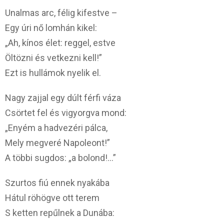
Unalmas arc, félig kifestve –
Egy úri nő lomhán kikel:
„Ah, kínos élet: reggel, estve
Öltözni és vetkezni kell!”
Ezt is hullámok nyelik el.
Nagy zajjal egy dúlt férfi váza
Csörtet fel és vigyorgva mond:
„Enyém a hadvezéri pálca,
Mely megveré Napoleont!”
A többi sugdos: „a bolond!…”
Szurtos fiú ennek nyakába
Hátul röhögve ott terem
S ketten repűlnek a Dunába: