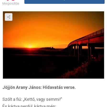
Megosztás
Jöjjön Arany János: Hídavatás verse.
Szólt a fiú: „Kettő, vagy semmi!”
És kártya perdül, kártya mén;