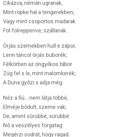
Cikázva, némán ugranak,
Mint röpke hal a tengerekben;
Vagy mint csoportos madarak
Föl-fölreppenve, szállanak.
Órjás szemekben hull e zápor,
Lenn táncol órjás buborék;
Félkörben az öngyilkos tábor
Zúg fel s le, mint malomkerék;
A Duna győzi s adja még.
Néz a fiú… nem látja többé,
Elméje bódult, szeme vak;
De, amint sűrübbé, sürübbé
Nő a veszélyes forgatag:
Megérzi sodrát, hogy ragad.