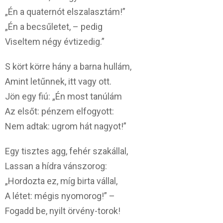
„Én a quaternót elszalasztám!”
„Én a becsűletet, – pedig
Viseltem négy évtizedig.”
S kört körre hány a barna hullám,
Amint letűnnek, itt vagy ott.
Jön egy fiú: „Én most tanúlám
Az elsőt: pénzem elfogyott:
Nem adtak: ugrom hát nagyot!”
Egy tisztes agg, fehér szakállal,
Lassan a hídra vánszorog:
„Hordozta ez, míg birta vállal,
A létet: mégis nyomorog!” –
Fogadd be, nyilt örvény-torok!