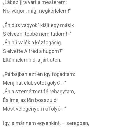
„Lábszijjra várt a mesterem:
No, várjon, míg megkérlelem!”
„Én dús vagyok” kiált egy másik
S élvezni többé nem tudom! -”
„Én hű valék a kézfogásig
S elvette Alfréd a hugom’!”
Eltűnnek mind, a járt uton.
„Párbajban ezt én így fogadtam:
Menj hát elül, sötét golyó’! -”
„Én a szemérmet félrehagytam,
És íme, az lőn bosszuló:
Most vőlegényem a folyó. -”
Igy, s már nem egyenkint, – seregben,