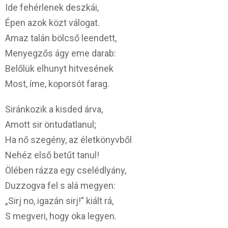
Ide fehérlenek deszkái,
Épen azok közt válogat.
Amaz talán bölcső leendett,
Menyegzős ágy eme darab:
Belőlük elhunyt hitvesének
Most, íme, koporsót farag.
Siránkozik a kisded árva,
Amott sir öntudatlanul;
Ha nő szegény, az életkönyvből
Nehéz első betűt tanul!
Ölében rázza egy cselédlyány,
Duzzogva fel s alá megyen:
„Sirj no, igazán sirj!” kiált rá,
S megveri, hogy oka legyen.