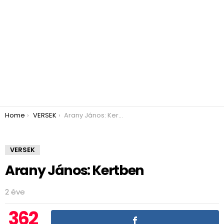
You are here:
Home
VERSEK
Arany János: Kertben
VERSEK
Arany János: Kertben
2 éve
362