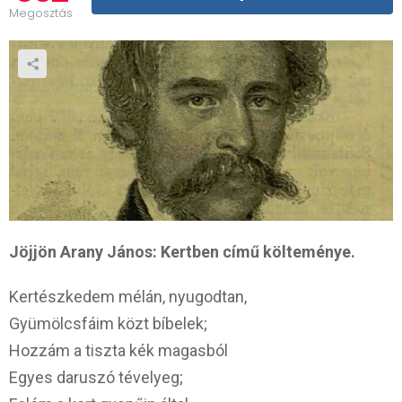
Megosztás
Jöjjön Arany János: Kertben című költeménye.
Kertészkedem mélán, nyugodtan,
Gyümölcsfáim közt bíbelek;
Hozzám a tiszta kék magasból
Egyes daruszó tévelyeg;