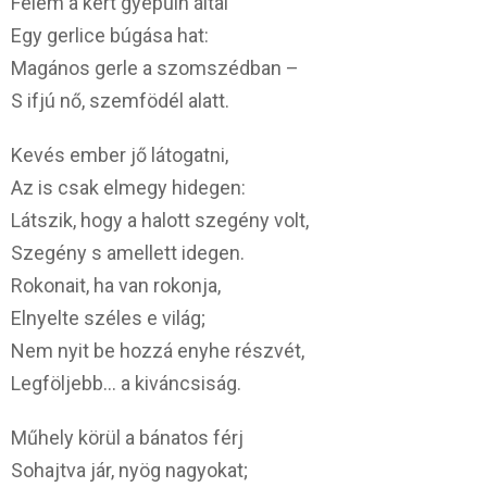
Felém a kert gyepűin által
Egy gerlice búgása hat:
Magános gerle a szomszédban –
S ifjú nő, szemfödél alatt.
Kevés ember jő látogatni,
Az is csak elmegy hidegen:
Látszik, hogy a halott szegény volt,
Szegény s amellett idegen.
Rokonait, ha van rokonja,
Elnyelte széles e világ;
Nem nyit be hozzá enyhe részvét,
Legföljebb… a kiváncsiság.
Műhely körül a bánatos férj
Sohajtva jár, nyög nagyokat;