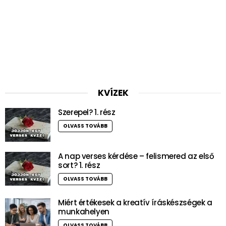
KVÍZEK
Szerepel? 1. rész
OLVASS TOVÁBB
A nap verses kérdése – felismered az első
sort? 1. rész
OLVASS TOVÁBB
Miért értékesek a kreatív íráskészségek a
munkahelyen
OLVASS TOVÁBB