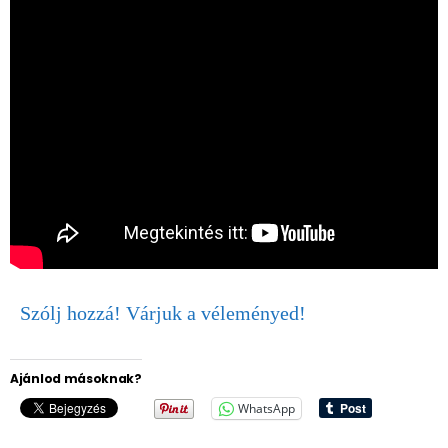
Szólj hozzá! Várjuk a véleményed!
Ajánlod másoknak?
WhatsApp