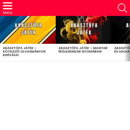
S
Menu
LATEST
STORIES
AKASZTÓFA JÁTÉK –
AKASZTÓFA JÁTÉK – MAGYAR
AKASZTÓ
KÖTELEZŐ OLVASMÁNYOK
ÍRÓLEGENDÁK NYOMÁBAN!
ÉS HALH
KIHÍVÁSA!