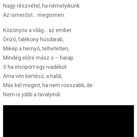
Nagy részvétel, ha némelyikünk
Az ismerőst… megismeri.
Közönyös a világ… az ember
Önző, falékony húsdarab,
Mikép a hernyó, telhetetlen,
Mindég előre mász s – harap.
S ha elsöpört egy ivadékot
Ama vén kertész, a halál,
Más kél megint, ha nem rosszabb, de
Nem is jobb a tavalyinál.