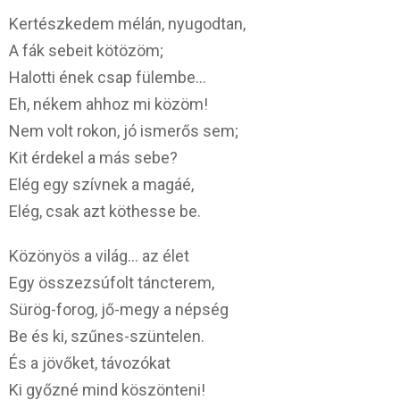
Kertészkedem mélán, nyugodtan,
A fák sebeit kötözöm;
Halotti ének csap fülembe…
Eh, nékem ahhoz mi közöm!
Nem volt rokon, jó ismerős sem;
Kit érdekel a más sebe?
Elég egy szívnek a magáé,
Elég, csak azt köthesse be.
Közönyös a világ… az élet
Egy összezsúfolt táncterem,
Sürög-forog, jő-megy a népség
Be és ki, szűnes-szüntelen.
És a jövőket, távozókat
Ki győzné mind köszönteni!