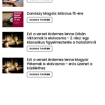
Donászy Magda: Március 15-ére
OLVASS TOVÁBB
Ezt a verset érdemes lenne Orbán
Viktornak is elolvasnia – 2. rész: egy
klasszikus figyelmeztetés a hatalomról
OLVASS TOVÁBB
Ezt a verset érdemes lenne Magyar
Péternek is elolvasnia – erős üzenet a
közélethez
OLVASS TOVÁBB