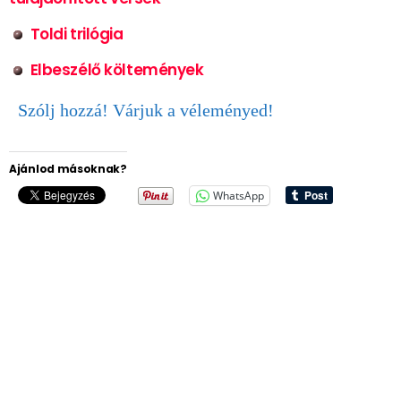
Toldi trilógia
Elbeszélő költemények
Szólj hozzá! Várjuk a véleményed!
Ajánlod másoknak?
WhatsApp