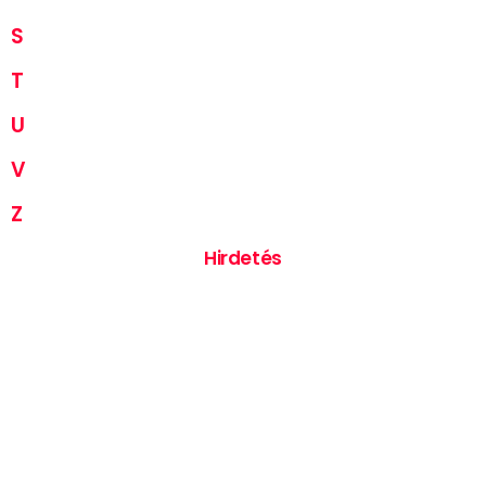
S
T
U
V
Z
Hirdetés