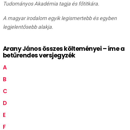
Tudományos Akadémia tagja és főtitkára.
A magyar irodalom egyik legismertebb és egyben
legjelentősebb alakja.
Arany János összes költeményei – íme a
betűrendes versjegyzék
A
B
C
D
E
F