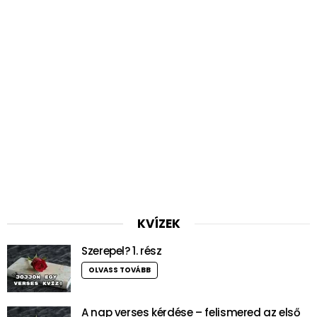
KVÍZEK
Szerepel? 1. rész
OLVASS TOVÁBB
A nap verses kérdése – felismered az első