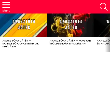
S
Menu
LATEST
STORIES
AKASZTÓFA JÁTÉK –
AKASZTÓFA JÁTÉK – MAGYAR
AKASZTÓ
KÖTELEZŐ OLVASMÁNYOK
ÍRÓLEGENDÁK NYOMÁBAN!
ÉS HALH
KIHÍVÁSA!