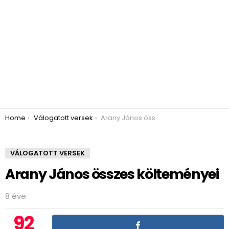
You are here:
Home
Válogatott versek
Arany János összes költeményei
VÁLOGATOTT VERSEK
Arany János összes költeményei
8 éve
92