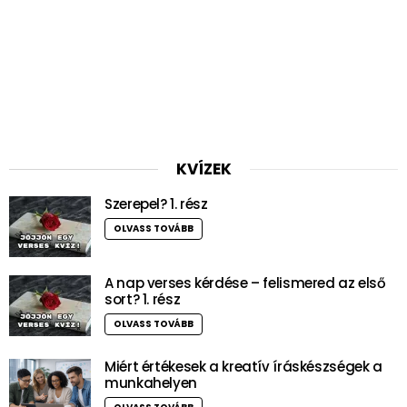
KVÍZEK
Szerepel? 1. rész
OLVASS TOVÁBB
A nap verses kérdése – felismered az első
sort? 1. rész
OLVASS TOVÁBB
Miért értékesek a kreatív íráskészségek a
munkahelyen