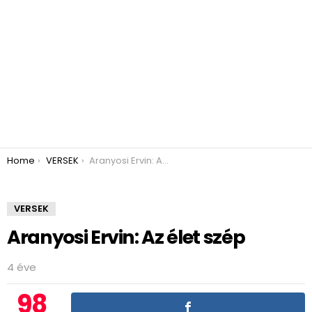
You are here:
Home
VERSEK
Aranyosi Ervin: Az élet szép
VERSEK
Aranyosi Ervin: Az élet szép
4 éve
98