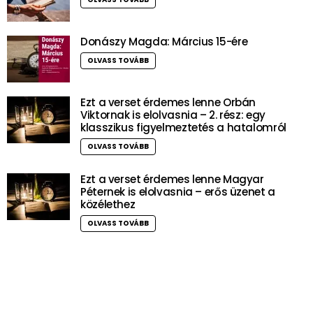
Donászy Magda: Március 15-ére
OLVASS TOVÁBB
Ezt a verset érdemes lenne Orbán
Viktornak is elolvasnia – 2. rész: egy
klasszikus figyelmeztetés a hatalomról
OLVASS TOVÁBB
Ezt a verset érdemes lenne Magyar
Péternek is elolvasnia – erős üzenet a
közélethez
OLVASS TOVÁBB