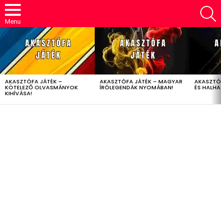
S
Menu
LATEST
STORIES
AKASZTÓFA JÁTÉK –
AKASZTÓFA JÁTÉK – MAGYAR
AKASZTÓ
KÖTELEZŐ OLVASMÁNYOK
ÍRÓLEGENDÁK NYOMÁBAN!
ÉS HALH
KIHÍVÁSA!