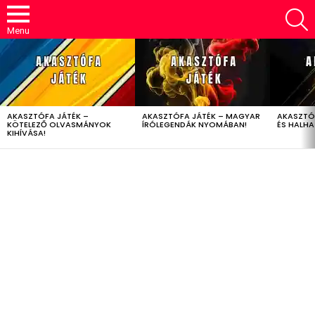
S
Menu
LATEST
STORIES
AKASZTÓFA JÁTÉK –
AKASZTÓFA JÁTÉK – MAGYAR
AKASZTÓ
KÖTELEZŐ OLVASMÁNYOK
ÍRÓLEGENDÁK NYOMÁBAN!
ÉS HALH
KIHÍVÁSA!