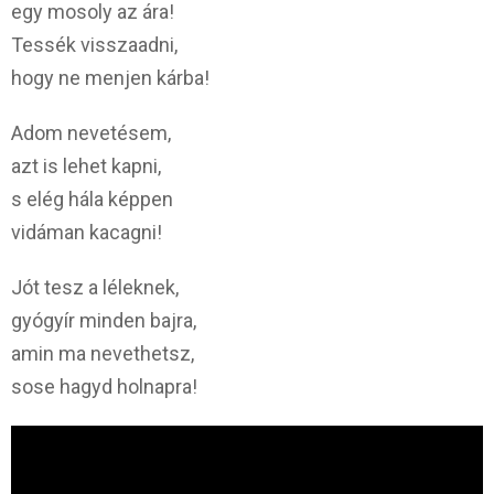
egy mosoly az ára!
Tessék visszaadni,
hogy ne menjen kárba!
Adom nevetésem,
azt is lehet kapni,
s elég hála képpen
vidáman kacagni!
Jót tesz a léleknek,
gyógyír minden bajra,
amin ma nevethetsz,
sose hagyd holnapra!