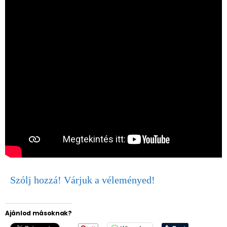
Szólj hozzá! Várjuk a véleményed!
Ajánlod másoknak?