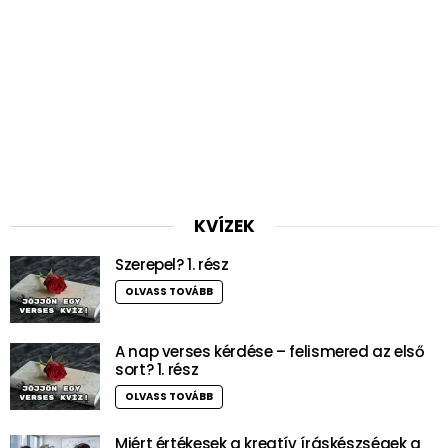
KVÍZEK
Szerepel? 1. rész
OLVASS TOVÁBB
A nap verses kérdése – felismered az első
sort? 1. rész
OLVASS TOVÁBB
Miért értékesek a kreatív íráskészségek a