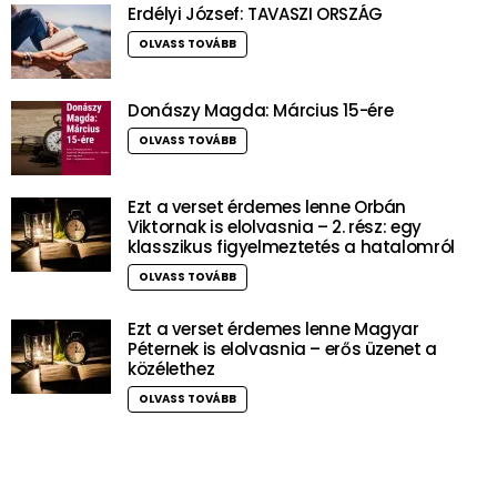
Erdélyi József: TAVASZI ORSZÁG
OLVASS TOVÁBB
Donászy Magda: Március 15-ére
OLVASS TOVÁBB
Ezt a verset érdemes lenne Orbán
Viktornak is elolvasnia – 2. rész: egy
klasszikus figyelmeztetés a hatalomról
OLVASS TOVÁBB
Ezt a verset érdemes lenne Magyar
Péternek is elolvasnia – erős üzenet a
közélethez
OLVASS TOVÁBB