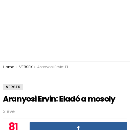
You are here:
Home
VERSEK
Aranyosi Ervin: Eladó a mosoly
VERSEK
Aranyosi Ervin: Eladó a mosoly
3 éve
81