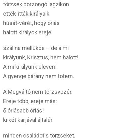
törzsek borzongó lagzikon
ették-itták királyaik
húsát-vérét, hogy óriás
halott királyok ereje
szállna mellükbe – de a mi
királyunk, Krisztus, nem halott!
A mi királyunk eleven!
A gyenge bárány nem totem.
A Megváltó nem törzsvezér.
Ereje több, ereje más:
ő óriásabb óriás!
ki két karjával általér
minden családot s törzseket.