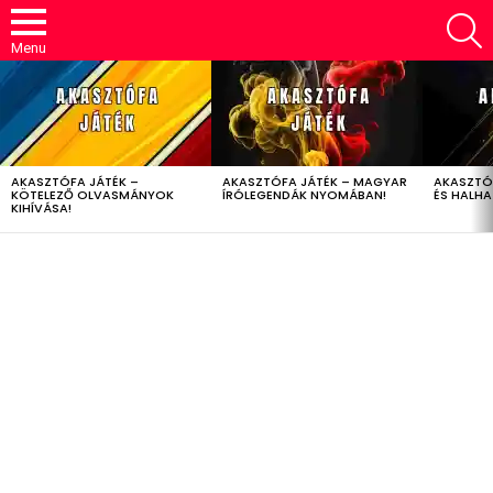
S
Menu
LATEST
STORIES
AKASZTÓFA JÁTÉK –
AKASZTÓFA JÁTÉK – MAGYAR
AKASZTÓ
KÖTELEZŐ OLVASMÁNYOK
ÍRÓLEGENDÁK NYOMÁBAN!
ÉS HALH
KIHÍVÁSA!