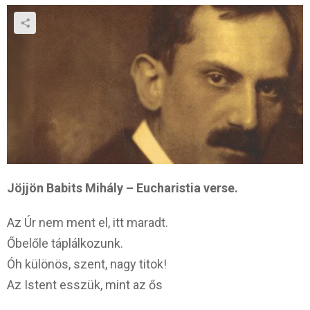
Jöjjön Babits Mihály – Eucharistia verse.
Az Úr nem ment el, itt maradt.
Őbelőle táplálkozunk.
Óh különös, szent, nagy titok!
Az Istent esszük, mint az ős