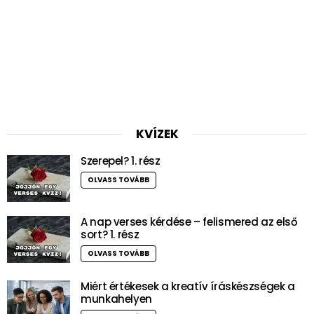
KVÍZEK
Szerepel? 1. rész
OLVASS TOVÁBB
A nap verses kérdése – felismered az első
sort? 1. rész
OLVASS TOVÁBB
Miért értékesek a kreatív íráskészségek a
munkahelyen