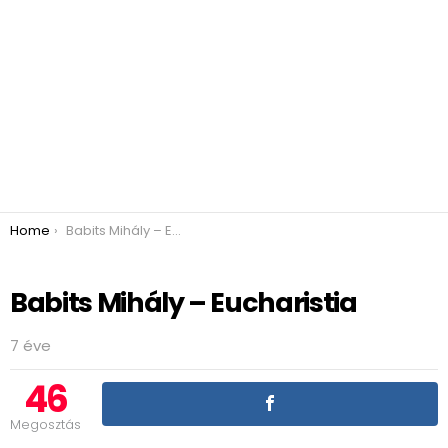
You are here:
Home
Babits Mihály – Eucharistia
Babits Mihály – Eucharistia
7 éve
46
Megosztás