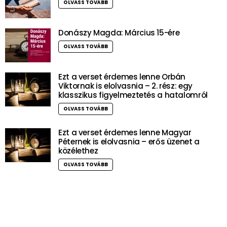
OLVASS TOVÁBB
Donászy Magda: Március 15-ére
OLVASS TOVÁBB
Ezt a verset érdemes lenne Orbán
Viktornak is elolvasnia – 2. rész: egy
klasszikus figyelmeztetés a hatalomról
OLVASS TOVÁBB
Ezt a verset érdemes lenne Magyar
Péternek is elolvasnia – erős üzenet a
közélethez
OLVASS TOVÁBB