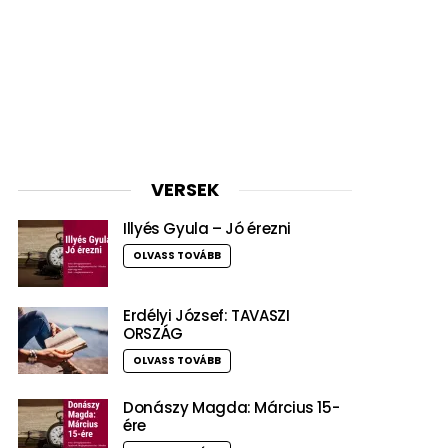
VERSEK
Illyés Gyula – Jó érezni
OLVASS TOVÁBB
Erdélyi József: TAVASZI
ORSZÁG
OLVASS TOVÁBB
Donászy Magda: Március 15-
ére