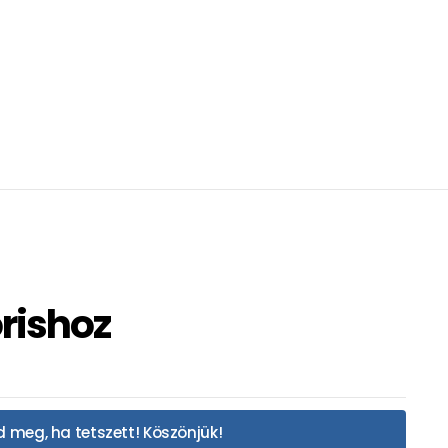
rishoz
 meg, ha tetszett! Köszönjük!