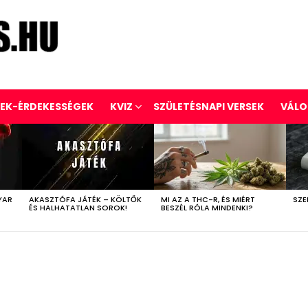
REK-ÉRDEKESSÉGEK
KVIZ
SZÜLETÉSNAPI VERSEK
VÁLO
YAR
AKASZTÓFA JÁTÉK – KÖLTŐK
MI AZ A THC-R, ÉS MIÉRT
SZE
ÉS HALHATATLAN SOROK!
BESZÉL RÓLA MINDENKI?