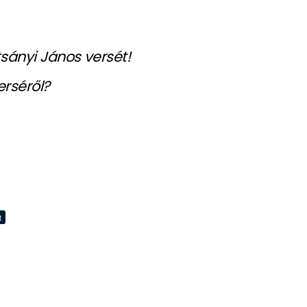
sányi János versét!
erséről?