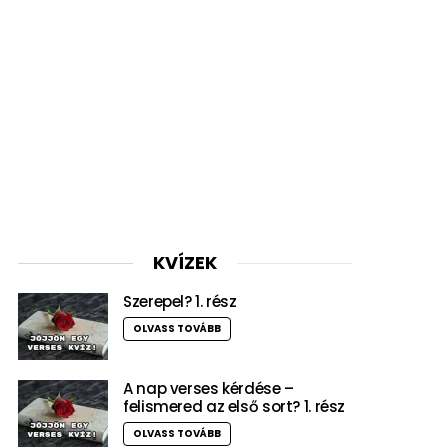
KVÍZEK
Szerepel? 1. rész
OLVASS TOVÁBB
A nap verses kérdése –
felismered az első sort? 1. rész
OLVASS TOVÁBB