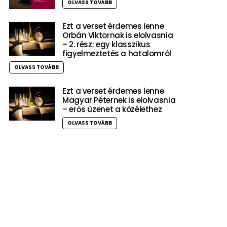
OLVASS TOVÁBB
Ezt a verset érdemes lenne
Orbán Viktornak is elolvasnia
– 2. rész: egy klasszikus
figyelmeztetés a hatalomról
OLVASS TOVÁBB
Ezt a verset érdemes lenne
Magyar Péternek is elolvasnia
– erős üzenet a közélethez
OLVASS TOVÁBB