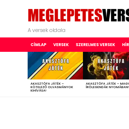
A versek oldala
CÍMLAP
VERSEK
SZERELMES VERSEK
HÍ
LATEST
STORIES
AKASZTÓFA JÁTÉK –
AKASZTÓFA JÁTÉK – MAG
KÖTELEZŐ OLVASMÁNYOK
ÍRÓLEGENDÁK NYOMÁBAN!
KIHÍVÁSA!