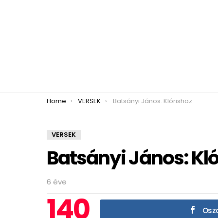
You are here:
Home
VERSEK
Batsányi János: Klórishoz
VERSEK
Batsányi János: Kló
6 éve
140
Oszd