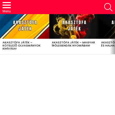
S
Menu
LATEST
STORIES
AKASZTÓFA JÁTÉK –
AKASZTÓFA JÁTÉK – MAGYAR
AKASZTÓ
KÖTELEZŐ OLVASMÁNYOK
ÍRÓLEGENDÁK NYOMÁBAN!
ÉS HALH
KIHÍVÁSA!