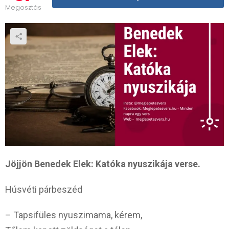
Megosztás
Jöjjön Benedek Elek: Katóka nyuszikája verse.
Húsvéti párbeszéd
– Tapsifüles nyuszimama, kérem,