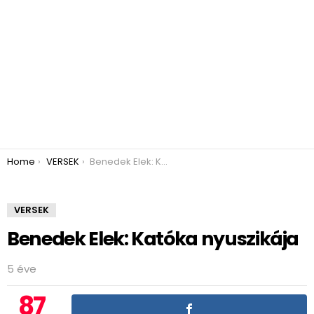
You are here:
Home
VERSEK
Benedek Elek: Katóka nyuszikája
VERSEK
Benedek Elek: Katóka nyuszikája
5 éve
87