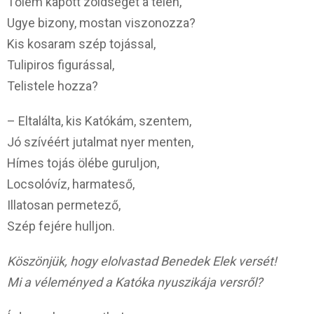
Tőlem kapott zöldséget a télen,
Ugye bizony, mostan viszonozza?
Kis kosaram szép tojással,
Tulipiros figurással,
Telistele hozza?
– Eltalálta, kis Katókám, szentem,
Jó szívéért jutalmat nyer menten,
Hímes tojás ölébe guruljon,
Locsolóvíz, harmateső,
Illatosan permetező,
Szép fejére hulljon.
Köszönjük, hogy elolvastad Benedek Elek versét!
Mi a véleményed a Katóka nyuszikája versről?