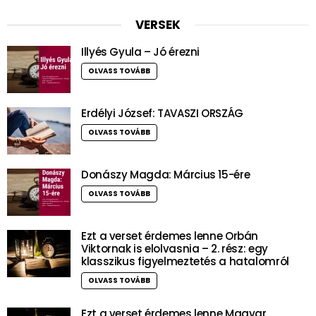
VERSEK
Illyés Gyula – Jó érezni
OLVASS TOVÁBB
Erdélyi József: TAVASZI ORSZÁG
OLVASS TOVÁBB
Donászy Magda: Március 15-ére
OLVASS TOVÁBB
Ezt a verset érdemes lenne Orbán
Viktornak is elolvasnia – 2. rész: egy
klasszikus figyelmeztetés a hatalomról
OLVASS TOVÁBB
Ezt a verset érdemes lenne Magyar