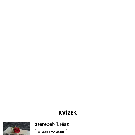
KVÍZEK
Szerepel? 1. rész
OLVASS TOVÁBB