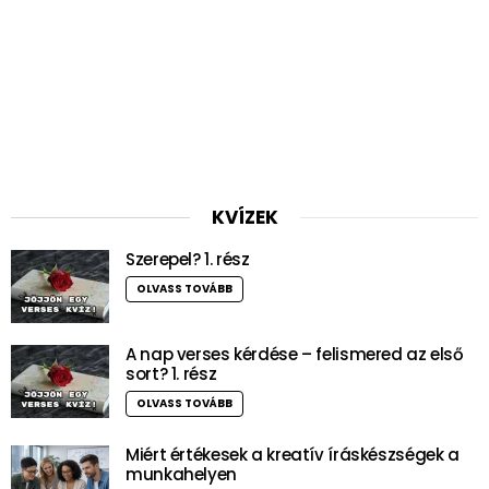
KVÍZEK
Szerepel? 1. rész
OLVASS TOVÁBB
A nap verses kérdése – felismered az első
sort? 1. rész
OLVASS TOVÁBB
Miért értékesek a kreatív íráskészségek a
munkahelyen