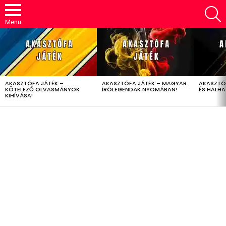
S
Menu
LATEST
STORIES
AKASZTÓFA JÁTÉK –
AKASZTÓFA JÁTÉK – MAGYAR
AKASZTÓ
KÖTELEZŐ OLVASMÁNYOK
ÍRÓLEGENDÁK NYOMÁBAN!
ÉS HALH
KIHÍVÁSA!