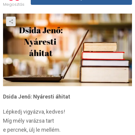
Megosztás
Dsida Jenő: Nyáresti áhitat
Lépkedj vigyázva, kedves!
Míg mély varázsa tart
e percnek, ülj le mellém.