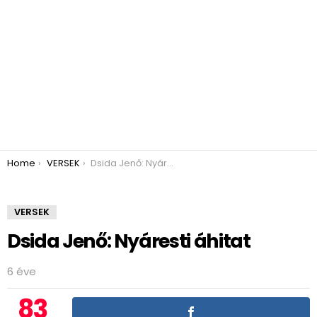
You are here:
Home
VERSEK
Dsida Jenő: Nyáresti áhitat
VERSEK
Dsida Jenő: Nyáresti áhitat
6 éve
83