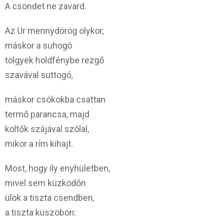
A csöndet ne zavard.
Az Ur mennydörög olykor,
máskor a suhogó
tölgyek holdfénybe rezgő
szavával suttogó,
máskor csókokba csattan
termő parancsa, majd
költők szájával szólal,
mikor a rím kihajt.
Most, hogy ily enyhületben,
mivel sem küzködőn
ülök a tiszta csendben,
a tiszta küszöbön: