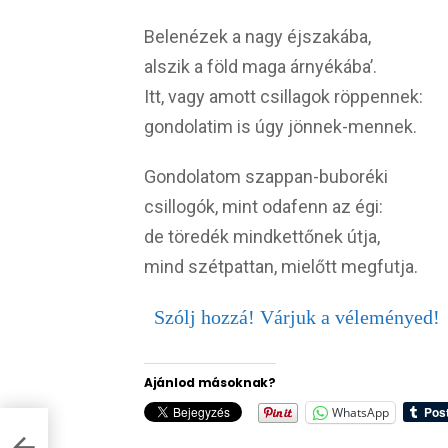
Belenézek a nagy éjszakába,
alszik a föld maga árnyékába’.
Itt, vagy amott csillagok röppennek:
gondolatim is úgy jönnek-mennek.
Gondolatom szappan-buboréki
csillogók, mint odafenn az égi:
de töredék mindkettőnek útja,
mind szétpattan, mielőtt megfutja.
Szólj hozzá! Várjuk a véleményed!
Ajánlod másoknak?
WhatsApp