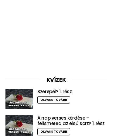
KVÍZEK
Szerepel? 1. rész
OLVASS TOVÁBB
A nap verses kérdése –
felismered az első sort? 1. rész
OLVASS TOVÁBB