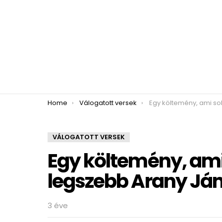
You are here:
Home
Válogatott versek
Egy költemény, ami sokak szerint a legsz
VÁLOGATOTT VERSEK
Egy költemény, ami
legszebb Arany Ján
3 éve