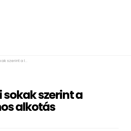
ebb Arany János alkotás
 sokak szerint a
os alkotás