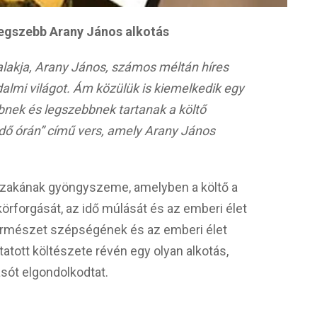
legszebb Arany János alkotás
lakja, Arany János, számos méltán híres
lmi világot. Ám közülük is kiemelkedik egy
nek és legszebbnek tartanak a költő
ő órán” című vers, amely Arany János
szakának gyöngyszeme, amelyben a költő a
örforgását, az idő múlását és az emberi élet
a természet szépségének és az emberi élet
tott költészete révén egy olyan alkotás,
asót elgondolkodtat.