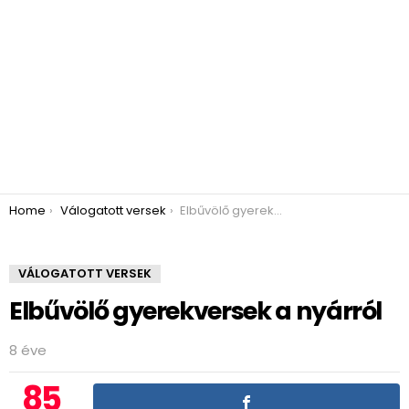
You are here:
Home
Válogatott versek
Elbűvölő gyerekversek a nyárról
VÁLOGATOTT VERSEK
Elbűvölő gyerekversek a nyárról
8 éve
85