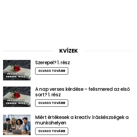
KVÍZEK
Szerepel? 1. rész
OLVASS TOVÁBB
A nap verses kérdése – felismered az első
sort? 1. rész
OLVASS TOVÁBB
Miért értékesek a kreatív íráskészségek a
munkahelyen
OLVASS TOVÁBB