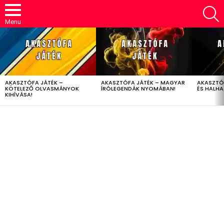
S
Menu
LATEST
STORIES
AKASZTÓFA JÁTÉK –
AKASZTÓFA JÁTÉK – MAGYAR
AKASZTÓ
KÖTELEZŐ OLVASMÁNYOK
ÍRÓLEGENDÁK NYOMÁBAN!
ÉS HALH
KIHÍVÁSA!