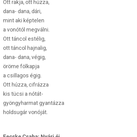
Ott rakja, ott húzza,
dana- dana, dári,
mint aki képtelen
a vonótól megválni.
Ott táncol estélig,
ott táncol hajnalig,
dana- dana, végig,
öröme fölkapja
a csillagos égig.
Ott húzza, cifrázza
kis tücsi a nótát-
gyöngyharmat gyantázza
holdsugár vonóját.
Fecske Csaba: Nyári éj