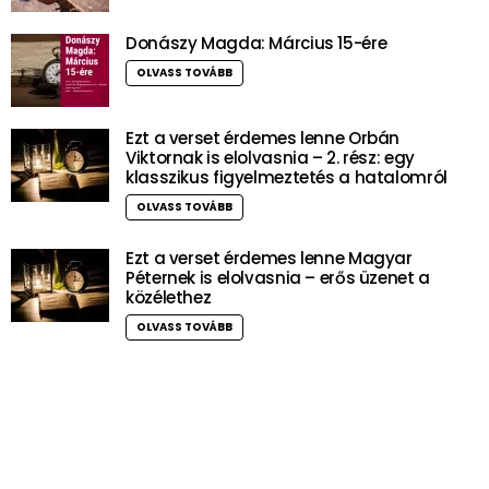
Donászy Magda: Március 15-ére
OLVASS TOVÁBB
Ezt a verset érdemes lenne Orbán
Viktornak is elolvasnia – 2. rész: egy
klasszikus figyelmeztetés a hatalomról
OLVASS TOVÁBB
Ezt a verset érdemes lenne Magyar
Péternek is elolvasnia – erős üzenet a
közélethez
OLVASS TOVÁBB