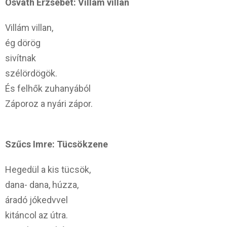
Osváth Erzsébet: Villám villan
Villám villan,
ég dörög
sivítnak
szélördögök.
És felhők zuhanyából
Záporoz a nyári zápor.
Szűcs Imre: Tücsökzene
Hegedül a kis tücsök,
dana- dana, húzza,
áradó jókedvvel
kitáncol az útra.