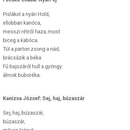
Pislákol a nyári Hold,
ellobban kanóca,
messzi rétről haza, most
biceg a kabóca.
Túl a parton zsong a nád,
brácsázik a béka
Fű bajszáról hull a gyöngy:
álmok buboréka.
Kanizsa József: Sej, haj, búzaszár
Sej, haj, búzaszár,
búzaszár,