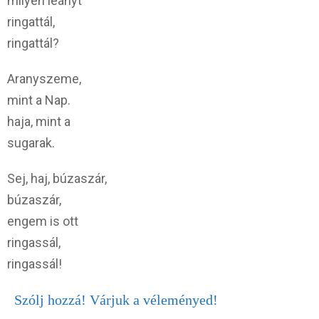
milyen leányt
ringattál,
ringattál?
Aranyszeme,
mint a Nap.
haja, mint a
sugarak.
Sej, haj, búzaszár,
búzaszár,
engem is ott
ringassál,
ringassál!
Szólj hozzá! Várjuk a véleményed!