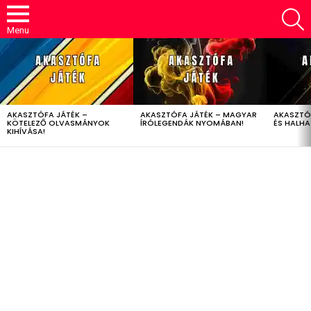
S
Menu
LATEST
STORIES
AKASZTÓFA JÁTÉK –
AKASZTÓFA JÁTÉK – MAGYAR
AKASZTÓ
KÖTELEZŐ OLVASMÁNYOK
ÍRÓLEGENDÁK NYOMÁBAN!
ÉS HALH
KIHÍVÁSA!