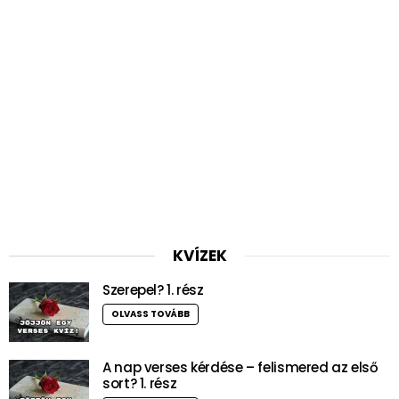
KVÍZEK
Szerepel? 1. rész
OLVASS TOVÁBB
A nap verses kérdése – felismered az első
sort? 1. rész