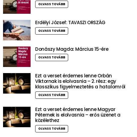
OLVASS TOVÁBB
Erdélyi József: TAVASZI ORSZÁG
OLVASS TOVÁBB
Donászy Magda: Március 15-ére
OLVASS TOVÁBB
Ezt a verset érdemes lenne Orbán
Viktornak is elolvasnia – 2. rész: egy
klasszikus figyelmeztetés a hatalomról
OLVASS TOVÁBB
Ezt a verset érdemes lenne Magyar
Péternek is elolvasnia – erős üzenet a
közélethez
OLVASS TOVÁBB