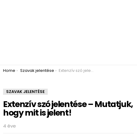
You are here:
Home
Szavak jelentése
Extenzív szó jelentése – Mutatjuk, hogy mit is jelent!
SZAVAK JELENTÉSE
Extenzív szó jelentése – Mutatjuk,
hogy mit is jelent!
4 éve