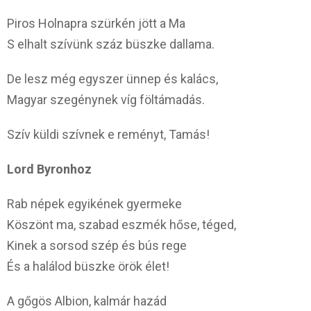
Piros Holnapra szürkén jött a Ma
S elhalt szívünk száz büszke dallama.
De lesz még egyszer ünnep és kalács,
Magyar szegénynek víg föltámadás.
Szív küldi szívnek e reményt, Tamás!
Lord Byronhoz
Rab népek egyikének gyermeke
Köszönt ma, szabad eszmék hőse, téged,
Kinek a sorsod szép és bús rege
És a halálod büszke örök élet!
A gőgös Albion, kalmár hazád