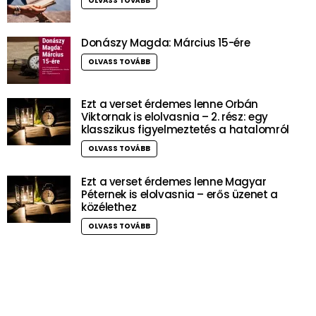
OLVASS TOVÁBB
Donászy Magda: Március 15-ére
OLVASS TOVÁBB
Ezt a verset érdemes lenne Orbán
Viktornak is elolvasnia – 2. rész: egy
klasszikus figyelmeztetés a hatalomról
OLVASS TOVÁBB
Ezt a verset érdemes lenne Magyar
Péternek is elolvasnia – erős üzenet a
közélethez
OLVASS TOVÁBB