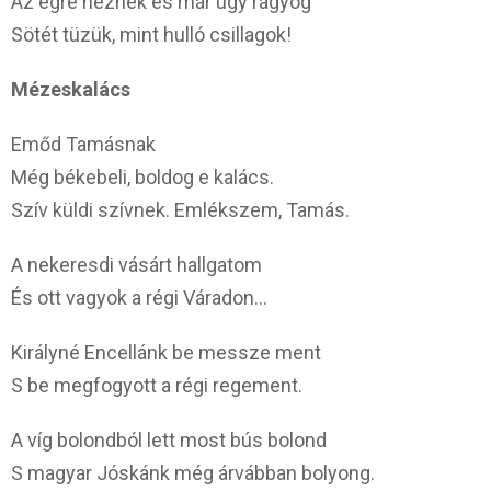
Az égre néznek és már úgy ragyog
Sötét tüzük, mint hulló csillagok!
Mézeskalács
Emőd Tamásnak
Még békebeli, boldog e kalács.
Szív küldi szívnek. Emlékszem, Tamás.
A nekeresdi vásárt hallgatom
És ott vagyok a régi Váradon…
Királyné Encellánk be messze ment
S be megfogyott a régi regement.
A víg bolondból lett most bús bolond
S magyar Jóskánk még árvábban bolyong.