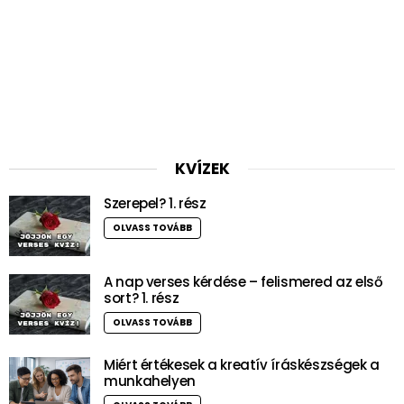
KVÍZEK
Szerepel? 1. rész
OLVASS TOVÁBB
A nap verses kérdése – felismered az első
sort? 1. rész
OLVASS TOVÁBB
Miért értékesek a kreatív íráskészségek a
munkahelyen