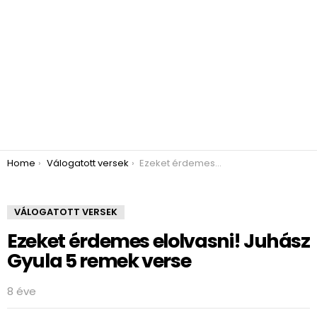
You are here:
Home
Válogatott versek
Ezeket érdemes elolvasni! Juhász Gyula 5 remek verse
VÁLOGATOTT VERSEK
Ezeket érdemes elolvasni! Juhász
Gyula 5 remek verse
8 éve