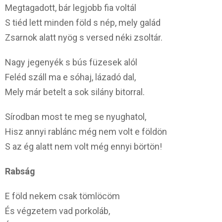
Megtagadott, bár legjobb fia voltál
S tiéd lett minden föld s nép, mely galád
Zsarnok alatt nyög s versed néki zsoltár.
Nagy jegenyék s bús füzesek alól
Feléd száll ma e sóhaj, lázadó dal,
Mely már betelt a sok silány bitorral.
Sírodban most te meg se nyughatol,
Hisz annyi rablánc még nem volt e földön
S az ég alatt nem volt még ennyi börtön!
Rabság
E föld nekem csak tömlöcöm
És végzetem vad porkoláb,