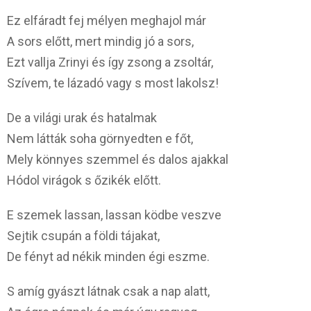
Ez elfáradt fej mélyen meghajol már
A sors előtt, mert mindig jó a sors,
Ezt vallja Zrinyi és így zsong a zsoltár,
Szívem, te lázadó vagy s most lakolsz!
De a világi urak és hatalmak
Nem látták soha görnyedten e főt,
Mely könnyes szemmel és dalos ajakkal
Hódol virágok s őzikék előtt.
E szemek lassan, lassan ködbe veszve
Sejtik csupán a földi tájakat,
De fényt ad nékik minden égi eszme.
S amíg gyászt látnak csak a nap alatt,