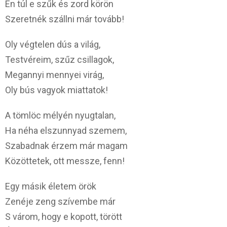
Én túl e szűk és zord körön
Szeretnék szállni már tovább!
Oly végtelen dús a világ,
Testvéreim, szűz csillagok,
Megannyi mennyei virág,
Oly bús vagyok miattatok!
A tömlöc mélyén nyugtalan,
Ha néha elszunnyad szemem,
Szabadnak érzem már magam
Közöttetek, ott messze, fenn!
Egy másik életem örök
Zenéje zeng szívembe már
S várom, hogy e kopott, törött