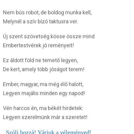
Nem bús robot, de boldog munka kell,
Melynél a szív bízó taktusra ver.
Új szent szövetség kösse össze mind
Embertestvérek jó reményeit!
Ez áldott föld ne temető legyen,
De kert, amely több jóságot terem!
Ember, magyar, ma még élő halott,
Legyen majális minden egy napod!
Vén harcos én, ma békét hirdetek:
Legyen szerelmünk már a szeretet!
Szólj hozzá! Várjuk a véleményed!