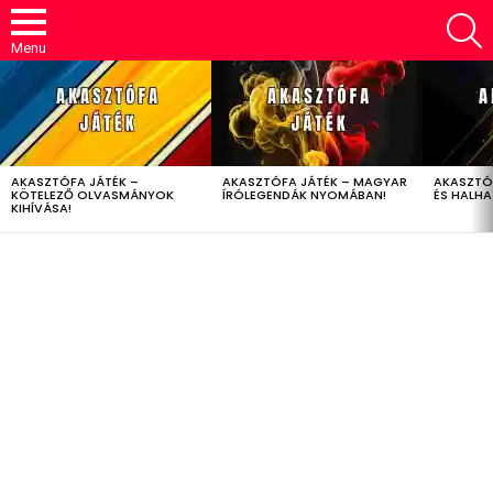
S
Menu
LATEST
STORIES
AKASZTÓFA JÁTÉK –
AKASZTÓFA JÁTÉK – MAGYAR
AKASZTÓ
KÖTELEZŐ OLVASMÁNYOK
ÍRÓLEGENDÁK NYOMÁBAN!
ÉS HALH
KIHÍVÁSA!