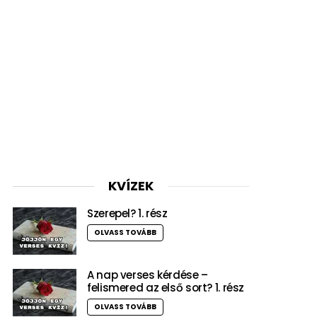
KVÍZEK
Szerepel? 1. rész
OLVASS TOVÁBB
A nap verses kérdése –
felismered az első sort? 1. rész
OLVASS TOVÁBB