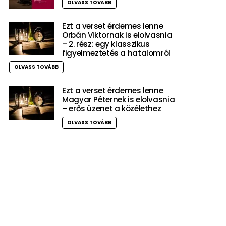
OLVASS TOVÁBB
Ezt a verset érdemes lenne
Orbán Viktornak is elolvasnia
– 2. rész: egy klasszikus
figyelmeztetés a hatalomról
OLVASS TOVÁBB
Ezt a verset érdemes lenne
Magyar Péternek is elolvasnia
– erős üzenet a közélethez
OLVASS TOVÁBB