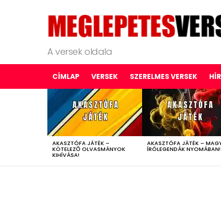
A versek oldala
CÍMLAP
VERSEK
SZERELMES VERSEK
HÍ
LATEST
STORIES
AKASZTÓFA JÁTÉK –
AKASZTÓFA JÁTÉK – MAG
KÖTELEZŐ OLVASMÁNYOK
ÍRÓLEGENDÁK NYOMÁBAN!
KIHÍVÁSA!