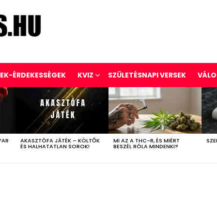
REK-ÉRDEKESSÉGEK
KVIZ
SZÜLETÉSNAPI VERSEK
VÁLO
YAR
AKASZTÓFA JÁTÉK – KÖLTŐK
MI AZ A THC-R, ÉS MIÉRT
SZE
ÉS HALHATATLAN SOROK!
BESZÉL RÓLA MINDENKI?