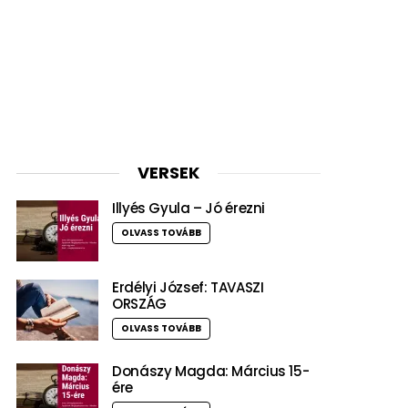
VERSEK
Illyés Gyula – Jó érezni
OLVASS TOVÁBB
Erdélyi József: TAVASZI
ORSZÁG
OLVASS TOVÁBB
Donászy Magda: Március 15-
ére