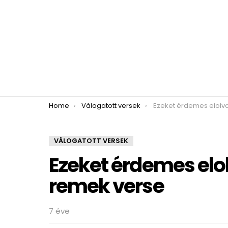
You are here:
Home
Válogatott versek
Ezeket érdemes elolvasni! Petőfi 
VÁLOGATOTT VERSEK
Ezeket érdemes elol
remek verse
7 éve