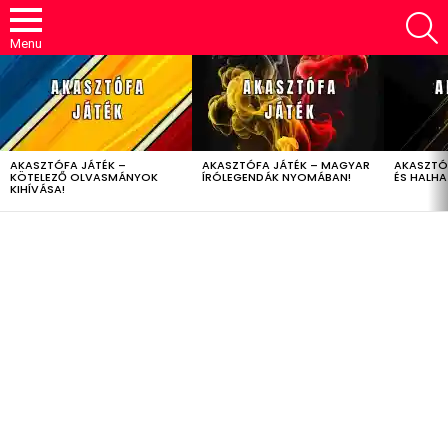
S
Menu
LATEST
STORIES
AKASZTÓFA JÁTÉK –
AKASZTÓFA JÁTÉK – MAGYAR
AKASZTÓ
KÖTELEZŐ OLVASMÁNYOK
ÍRÓLEGENDÁK NYOMÁBAN!
ÉS HALH
KIHÍVÁSA!