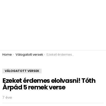
You are here:
Home
Válogatott versek
Ezeket érdemes elolvasni! Tóth Árpád 5 remek verse
VÁLOGATOTT VERSEK
Ezeket érdemes elolvasni! Tóth
Árpád 5 remek verse
7 éve