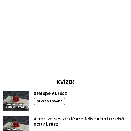
KVÍZEK
Szerepel? 1. rész
OLVASS TOVÁBB
A nap verses kérdése – felismered az első
sort? 1. rész