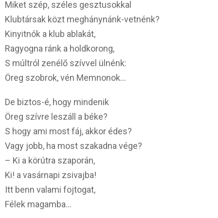
Miket szép, széles gesztusokkal
Klubtársak közt meghánynánk-vetnénk?
Kinyitnók a klub ablakát,
Ragyogna ránk a holdkorong,
S múltról zenélő szívvel ülnénk:
Öreg szobrok, vén Memnonok…
De biztos-é, hogy mindenik
Öreg szívre leszáll a béke?
S hogy ami most fáj, akkor édes?
Vagy jobb, ha most szakadna vége?
– Ki a körútra szaporán,
Ki! a vasárnapi zsivajba!
Itt benn valami fojtogat,
Félek magamba…