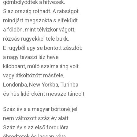
gömbölyödtek a hitvesek.
S az ország rothadt. A rabságot
mindjárt megszokta s elfeküdt
a földön, mint télvízkor vágott,
rózsás rügyekkel tele bükk.
E rügyből egy se bontott zászlót:
a nagy tavaszi láz heve
kilobbant, múló szalmaláng volt
vagy átköltözött másfele,
Londonba, New Yorkba, Turinba
és hûs lidércként messze táncolt.
Száz év s a magyar börtönéjjel
nem változott száz év alatt
Száz év s az első fordulóra
ébredtetek és lassan róva