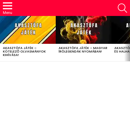
S
Menu
LATEST
STORIES
AKASZTÓFA JÁTÉK –
AKASZTÓFA JÁTÉK – MAGYAR
AKASZTÓ
KÖTELEZŐ OLVASMÁNYOK
ÍRÓLEGENDÁK NYOMÁBAN!
ÉS HALH
KIHÍVÁSA!