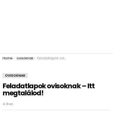
You are here:
Home
ovisoknak
Feladatlapok ovisoknak – Itt megtalálod!
OVISOKNAK
Feladatlapok ovisoknak – Itt
megtalálod!
4 éve