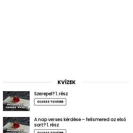
KVÍZEK
Szerepel? 1. rész
OLVASS TOVÁBB
A nap verses kérdése – felismered az első
sort? 1. rész
OLVASS TOVÁBB