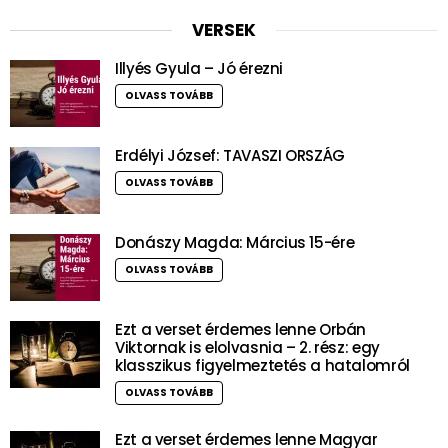
VERSEK
Illyés Gyula – Jó érezni
OLVASS TOVÁBB
Erdélyi József: TAVASZI ORSZÁG
OLVASS TOVÁBB
Donászy Magda: Március 15-ére
OLVASS TOVÁBB
Ezt a verset érdemes lenne Orbán
Viktornak is elolvasnia – 2. rész: egy
klasszikus figyelmeztetés a hatalomról
OLVASS TOVÁBB
Ezt a verset érdemes lenne Magyar