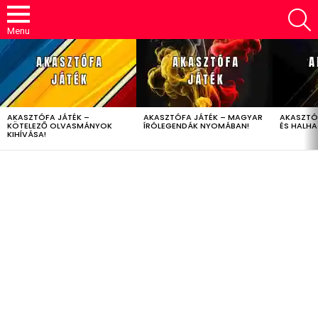
S
Menu
LATEST
STORIES
AKASZTÓFA JÁTÉK –
AKASZTÓFA JÁTÉK – MAGYAR
AKASZTÓ
KÖTELEZŐ OLVASMÁNYOK
ÍRÓLEGENDÁK NYOMÁBAN!
ÉS HALH
KIHÍVÁSA!