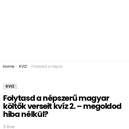
You are here:
Home
KVIZ
Folytasd a népszerű magyar költők verseit kvíz 2. – megoldod hiba nélkül?
KVIZ
Folytasd a népszerű magyar
költők verseit kvíz 2. – megoldod
hiba nélkül?
3 éve