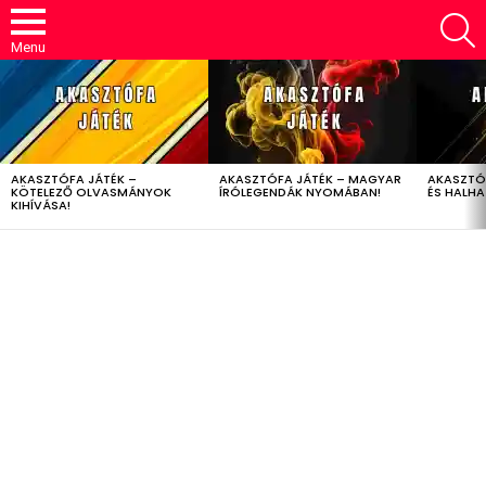
S
Menu
LATEST
STORIES
AKASZTÓFA JÁTÉK –
AKASZTÓFA JÁTÉK – MAGYAR
AKASZTÓ
KÖTELEZŐ OLVASMÁNYOK
ÍRÓLEGENDÁK NYOMÁBAN!
ÉS HALH
KIHÍVÁSA!