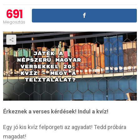
691
Megosztás
Érkeznek a verses kérdések! Indul a kvíz!
Egy jó kis kvíz felpörgeti az agyadat! Tedd próbára
magadat!