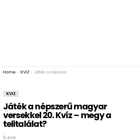
You are here:
Home
KVIZ
Játék a népszerű magyar versekkel 20. Kvíz – megy a telitalálat?
KVIZ
Játék a népszerű magyar
versekkel 20. Kvíz – megy a
telitalálat?
6 éve