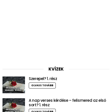
KVÍZEK
Szerepel? 1. rész
OLVASS TOVÁBB
A nap verses kérdése – felismered az első
sort? 1. rész
OLVASS TOVÁBB