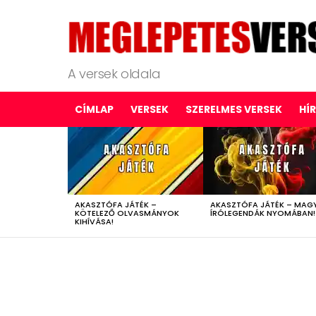
A versek oldala
CÍMLAP
VERSEK
SZERELMES VERSEK
HÍ
LATEST
STORIES
AKASZTÓFA JÁTÉK –
AKASZTÓFA JÁTÉK – MAG
KÖTELEZŐ OLVASMÁNYOK
ÍRÓLEGENDÁK NYOMÁBAN!
KIHÍVÁSA!