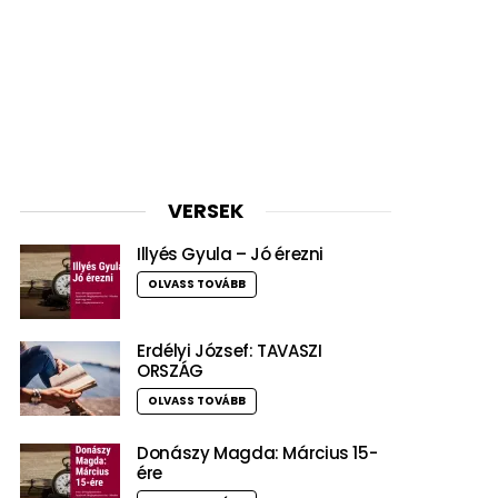
VERSEK
Illyés Gyula – Jó érezni
OLVASS TOVÁBB
Erdélyi József: TAVASZI
ORSZÁG
OLVASS TOVÁBB
Donászy Magda: Március 15-
ére