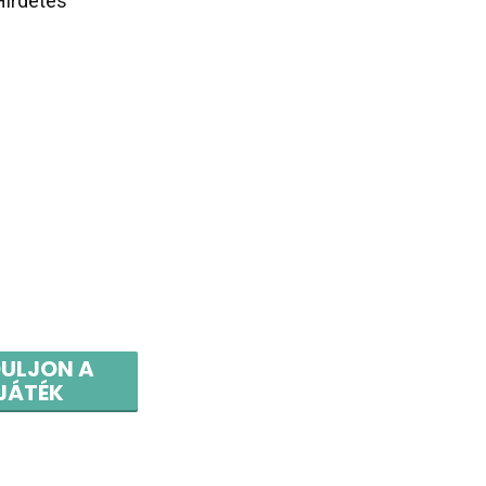
Hirdetés
DULJON A
JÁTÉK