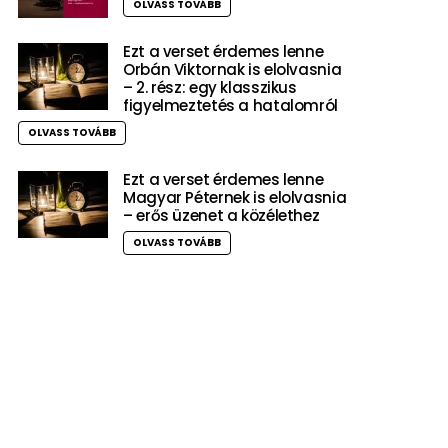
OLVASS TOVÁBB
Ezt a verset érdemes lenne
Orbán Viktornak is elolvasnia
– 2. rész: egy klasszikus
figyelmeztetés a hatalomról
OLVASS TOVÁBB
Ezt a verset érdemes lenne
Magyar Péternek is elolvasnia
– erős üzenet a közélethez
OLVASS TOVÁBB