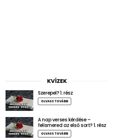
KVÍZEK
Szerepel? 1. rész
OLVASS TOVÁBB
A nap verses kérdése –
felismered az első sort? 1. rész
OLVASS TOVÁBB