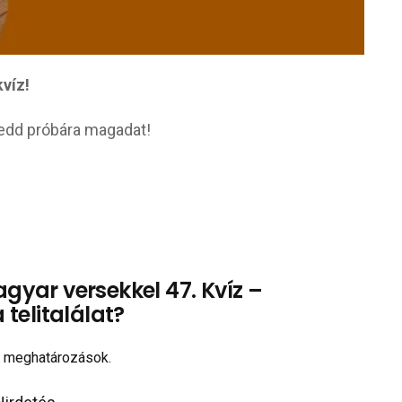
kvíz!
 Tedd próbára magadat!
gyar versekkel 47. Kvíz –
telitalálat?
a meghatározások.