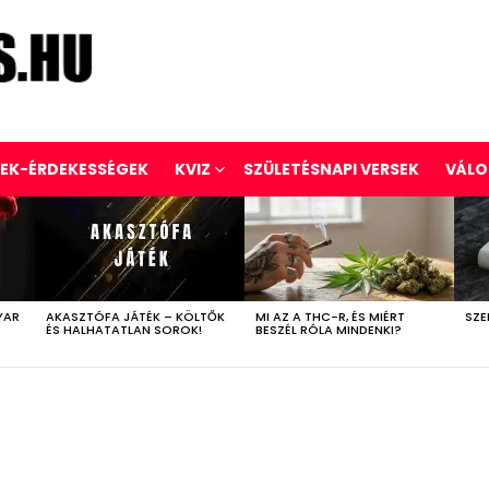
REK-ÉRDEKESSÉGEK
KVIZ
SZÜLETÉSNAPI VERSEK
VÁLO
YAR
AKASZTÓFA JÁTÉK – KÖLTŐK
MI AZ A THC-R, ÉS MIÉRT
SZE
ÉS HALHATATLAN SOROK!
BESZÉL RÓLA MINDENKI?