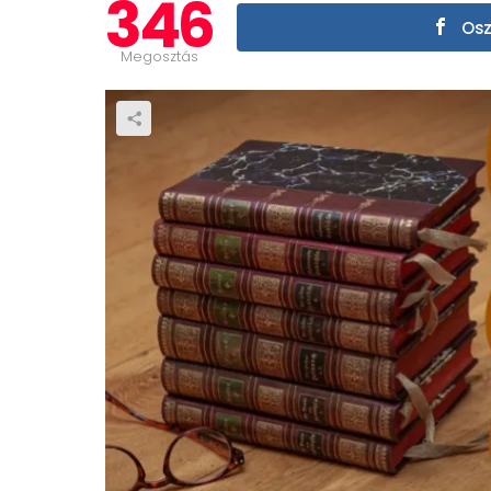
346
Osz
Megosztás