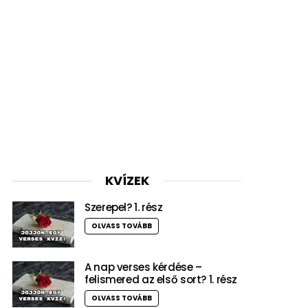
KVÍZEK
Szerepel? 1. rész
OLVASS TOVÁBB
A nap verses kérdése –
felismered az első sort? 1. rész
OLVASS TOVÁBB