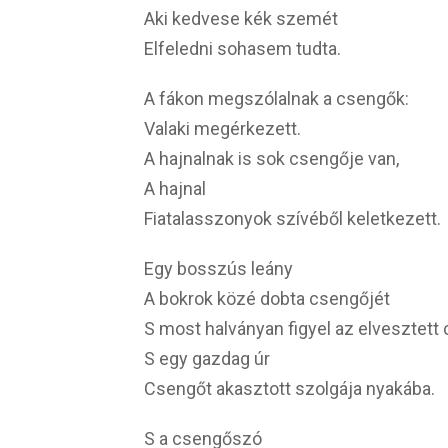
Aki kedvese kék szemét
Elfeledni sohasem tudta.
A fákon megszólalnak a csengők:
Valaki megérkezett.
A hajnalnak is sok csengője van,
A hajnal
Fiatalasszonyok szívéből keletkezett.
Egy bosszús leány
A bokrok közé dobta csengőjét
S most halványan figyel az elvesztett
S egy gazdag úr
Csengőt akasztott szolgája nyakába.
S a csengőszó