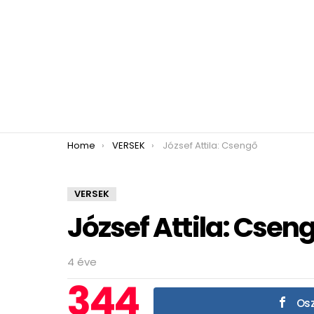
You are here:
Home
VERSEK
József Attila: Csengő
VERSEK
József Attila: Csen
4 éve
344
Osz