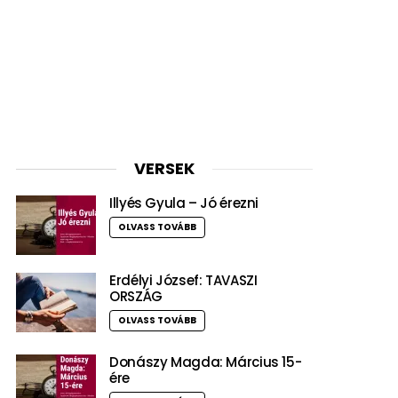
VERSEK
Illyés Gyula – Jó érezni
OLVASS TOVÁBB
Erdélyi József: TAVASZI
ORSZÁG
OLVASS TOVÁBB
Donászy Magda: Március 15-
ére