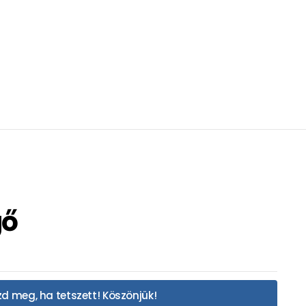
gő
d meg, ha tetszett! Köszönjük!