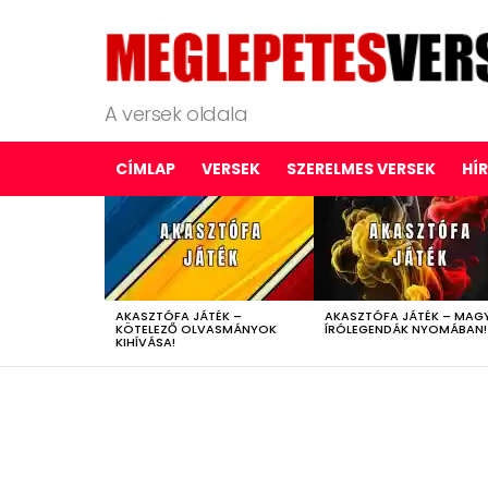
A versek oldala
CÍMLAP
VERSEK
SZERELMES VERSEK
HÍ
LATEST
STORIES
AKASZTÓFA JÁTÉK –
AKASZTÓFA JÁTÉK – MAG
KÖTELEZŐ OLVASMÁNYOK
ÍRÓLEGENDÁK NYOMÁBAN!
KIHÍVÁSA!