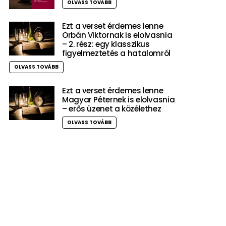
OLVASS TOVÁBB
Ezt a verset érdemes lenne
Orbán Viktornak is elolvasnia
– 2. rész: egy klasszikus
figyelmeztetés a hatalomról
OLVASS TOVÁBB
Ezt a verset érdemes lenne
Magyar Péternek is elolvasnia
– erős üzenet a közélethez
OLVASS TOVÁBB