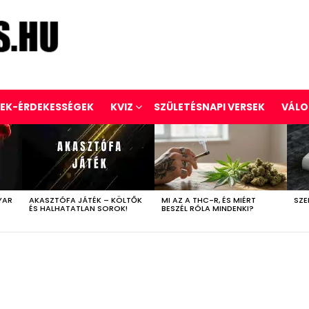
REK-ÉRDEKESSÉGEK
KVIZ
SZÜLETÉSNAPI VERSEK
VÁLO
YAR
AKASZTÓFA JÁTÉK – KÖLTŐK
MI AZ A THC-R, ÉS MIÉRT
SZE
ÉS HALHATATLAN SOROK!
BESZÉL RÓLA MINDENKI?