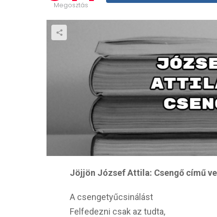
Megosztás
Jöjjön József Attila: Csengő című ve
A csengetyűcsinálást
Felfedezni csak az tudta,