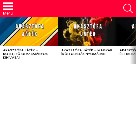
S
Menu
LATEST
STORIES
AKASZTÓFA JÁTÉK –
AKASZTÓFA JÁTÉK – MAGYAR
AKASZTÓ
KÖTELEZŐ OLVASMÁNYOK
ÍRÓLEGENDÁK NYOMÁBAN!
ÉS HALH
KIHÍVÁSA!