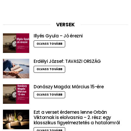
VERSEK
Illyés Gyula – Jó érezni
OLVASS TOVÁBB
Erdélyi József: TAVASZI ORSZÁG
OLVASS TOVÁBB
Donászy Magda: Március 15-ére
OLVASS TOVÁBB
Ezt a verset érdemes lenne Orbán
Viktornak is elolvasnia – 2. rész: egy
klasszikus figyelmeztetés a hatalomról
OLVASS TOVÁBB