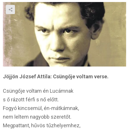
Jöjjön József Attila: Csüngője voltam verse.
Csüngője voltam én Lucámnak
s ő rázott férfi s nő előtt.
Fogyó kincsemül, én-mátkámnak,
nem leltem nagyobb szeretőt.
Megpattant, hűvös tűzhelyemhez,