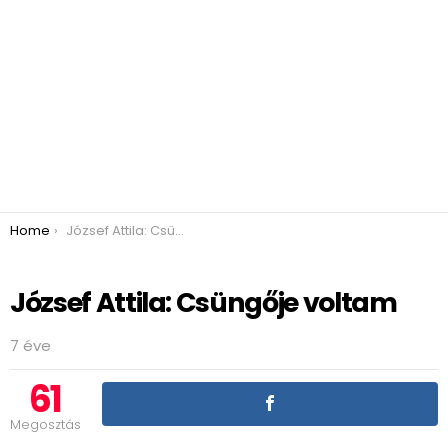
You are here:
Home
József Attila: Csüngője voltam
József Attila: Csüngője voltam
7 éve
61
Megosztás