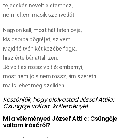
tejecskén nevelt életemhez,
nem leltem másik szenvedőt.
Nagyon kell, most hát Isten óvja,
kis csorba bögréjét, szivem.
Majd féltvén két kezébe fogja,
hisz érte bánattal izen.
Jó volt és rossz volt ő: embernyi,
most nem jó s nem rossz, ám szeretni
ma is lehet még szeliden.
Köszönjük, hogy elolvastad József Attila:
Csüngője voltam költeményét.
Mi a véleményed József Attila: Csüngője
voltam
írásáról?