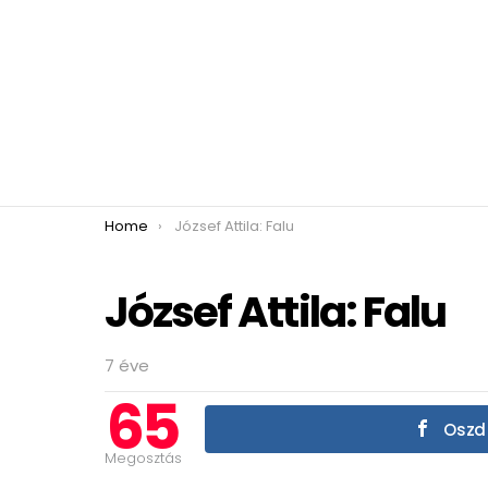
You are here:
Home
József Attila: Falu
József Attila: Falu
7 éve
65
Oszd 
Megosztás