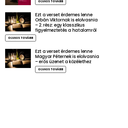
OLVASS TOVÁBB
Ezt a verset érdemes lenne
Orbán Viktornak is elolvasnia
– 2. rész: egy klasszikus
figyelmeztetés a hatalomról
OLVASS TOVÁBB
Ezt a verset érdemes lenne
Magyar Péternek is elolvasnia
– erős üzenet a közélethez
OLVASS TOVÁBB