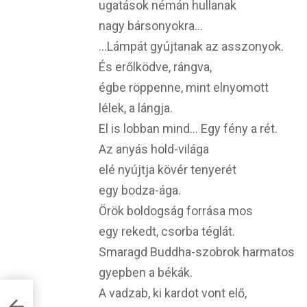
ugatások némán hullanak
nagy bársonyokra…
…Lámpát gyújtanak az asszonyok.
És erőlködve, rángva,
égbe röppenne, mint elnyomott
lélek, a lángja.
El is lobban mind… Egy fény a rét.
Az anyás hold-világa
elé nyújtja kövér tenyerét
egy bodza-ága.
Örök boldogság forrása mos
egy rekedt, csorba téglát.
Smaragd Buddha-szobrok harmatos
gyepben a békák.
A vadzab, ki kardot vont elő,
!