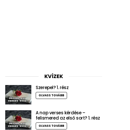
KVÍZEK
Szerepel? 1. rész
OLVASS TOVÁBB
A nap verses kérdése –
felismered az első sort? 1. rész
OLVASS TOVÁBB