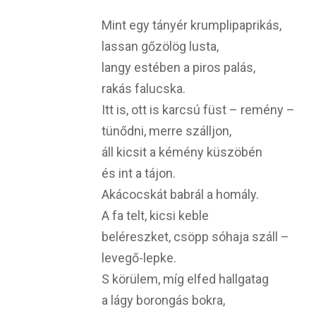
Mint egy tányér krumplipaprikás,
lassan gőzölög lusta,
langy estében a piros palás,
rakás falucska.
Itt is, ott is karcsú füst – remény –
tünődni, merre szálljon,
áll kicsit a kémény küszöbén
és int a tájon.
Akácocskát babrál a homály.
A fa telt, kicsi keble
beléreszket, csöpp sóhaja száll –
levegő-lepke.
S körülem, míg elfed hallgatag
a lágy borongás bokra,