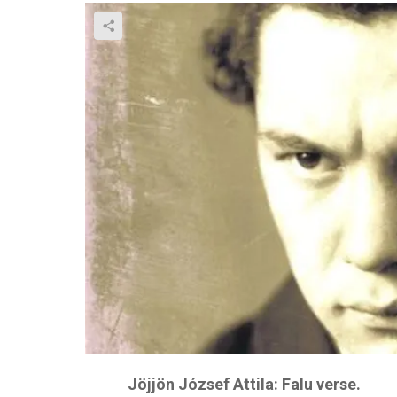
Jöjjön József Attila: Falu verse.