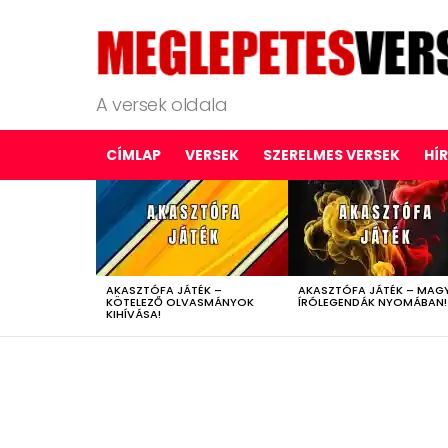
A versek oldala
CÍMLAP
VERSEK
SZERELMES VERSEK
HÍ
LATEST
STORIES
AKASZTÓFA JÁTÉK –
AKASZTÓFA JÁTÉK – MAG
KÖTELEZŐ OLVASMÁNYOK
ÍRÓLEGENDÁK NYOMÁBAN!
KIHÍVÁSA!