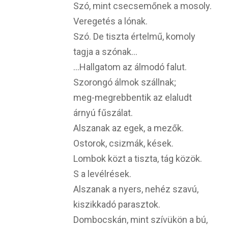
Szó, mint csecsemőnek a mosoly.
Veregetés a lónak.
Szó. De tiszta értelmű, komoly
tagja a szónak…
…Hallgatom az álmodó falut.
Szorongó álmok szállnak;
meg-megrebbentik az elaludt
árnyú fűszálat.
Alszanak az egek, a mezők.
Ostorok, csizmák, kések.
Lombok közt a tiszta, tág közök.
S a levélrések.
Alszanak a nyers, nehéz szavú,
kiszikkadó parasztok.
Dombocskán, mint szívükön a bú,