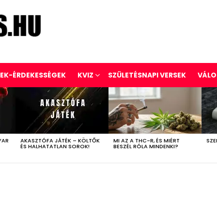
REK-ÉRDEKESSÉGEK
KVIZ
SZÜLETÉSNAPI VERSEK
VÁLO
YAR
AKASZTÓFA JÁTÉK – KÖLTŐK
MI AZ A THC-R, ÉS MIÉRT
SZE
ÉS HALHATATLAN SOROK!
BESZÉL RÓLA MINDENKI?