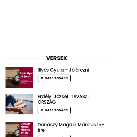
VERSEK
Illyés Gyula – Jó érezni
OLVASS TOVÁBB
Erdélyi József: TAVASZI
ORSZÁG
OLVASS TOVÁBB
Donászy Magda: Március 15-
ére