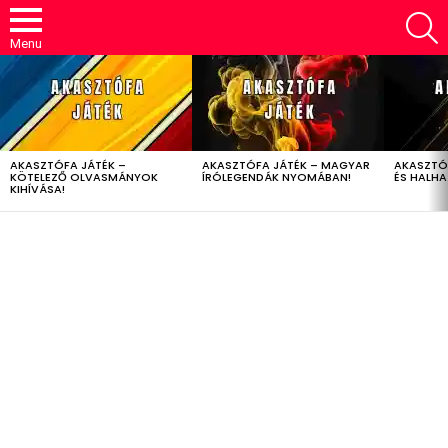
S
Menu
LATEST
STORIES
AKASZTÓFA JÁTÉK –
AKASZTÓFA JÁTÉK – MAGYAR
AKASZTÓ
KÖTELEZŐ OLVASMÁNYOK
ÍRÓLEGENDÁK NYOMÁBAN!
ÉS HALH
KIHÍVÁSA!