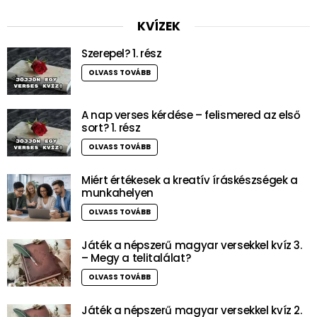
KVÍZEK
Szerepel? 1. rész
OLVASS TOVÁBB
A nap verses kérdése – felismered az első
sort? 1. rész
OLVASS TOVÁBB
Miért értékesek a kreatív íráskészségek a
munkahelyen
OLVASS TOVÁBB
Játék a népszerű magyar versekkel kvíz 3.
– Megy a telitalálat?
OLVASS TOVÁBB
Játék a népszerű magyar versekkel kvíz 2.