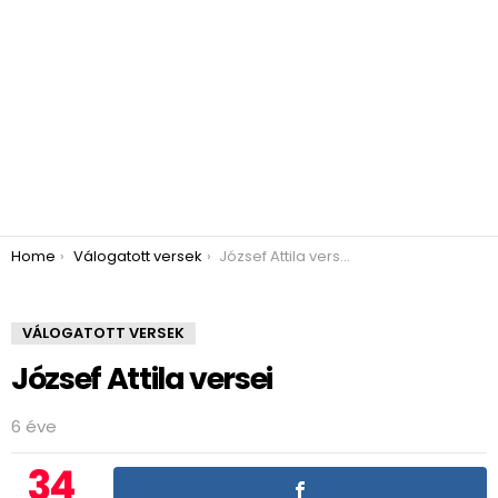
You are here:
Home
Válogatott versek
József Attila versei
VÁLOGATOTT VERSEK
József Attila versei
6 éve
34