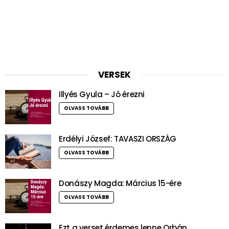
VERSEK
Illyés Gyula – Jó érezni
OLVASS TOVÁBB
Erdélyi József: TAVASZI ORSZÁG
OLVASS TOVÁBB
Donászy Magda: Március 15-ére
OLVASS TOVÁBB
Ezt a verset érdemes lenne Orbán