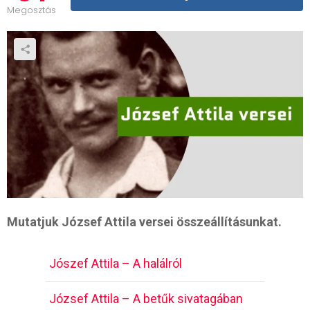
Megosztás
Mutatjuk József Attila versei összeállításunkat.
Jószef Attila – A halálról
József Attila – A betűk sivatagában