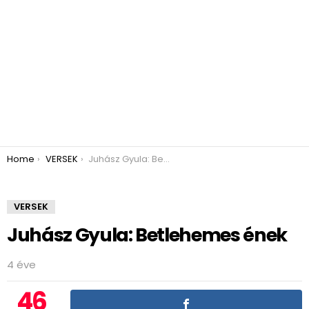
You are here:
Home
VERSEK
Juhász Gyula: Betlehemes ének
VERSEK
Juhász Gyula: Betlehemes ének
4 éve
46