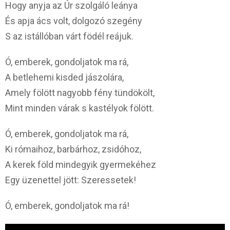
Hogy anyja az Úr szolgáló leánya
És apja ács volt, dolgozó szegény
S az istállóban várt födél reájuk.
Ó, emberek, gondoljatok ma rá,
A betlehemi kisded jászolára,
Amely fölött nagyobb fény tündökölt,
Mint minden várak s kastélyok fölött.
Ó, emberek, gondoljatok ma rá,
Ki rómaihoz, barbárhoz, zsidóhoz,
A kerek föld mindegyik gyermekéhez
Egy üzenettel jött: Szeressetek!
Ó, emberek, gondoljatok ma rá!