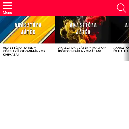
S
Menu
LATEST
STORIES
AKASZTÓFA JÁTÉK –
AKASZTÓFA JÁTÉK – MAGYAR
AKASZTÓ
KÖTELEZŐ OLVASMÁNYOK
ÍRÓLEGENDÁK NYOMÁBAN!
ÉS HALH
KIHÍVÁSA!