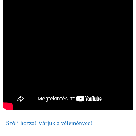
Szólj hozzá! Várjuk a véleményed!