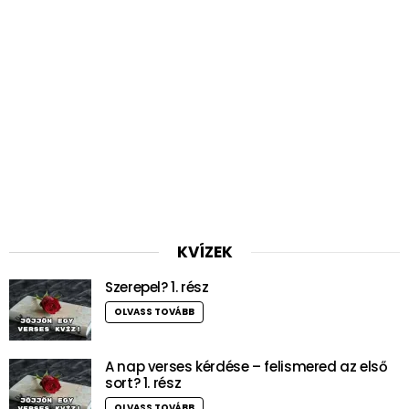
KVÍZEK
Szerepel? 1. rész
OLVASS TOVÁBB
A nap verses kérdése – felismered az első
sort? 1. rész
OLVASS TOVÁBB