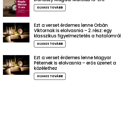
OLVASS TOVÁBB
Ezt a verset érdemes lenne Orbán
Viktornak is elolvasnia – 2. rész: egy
klasszikus figyelmeztetés a hatalomról
OLVASS TOVÁBB
Ezt a verset érdemes lenne Magyar
Péternek is elolvasnia – erős üzenet a
közélethez
OLVASS TOVÁBB