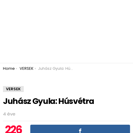
You are here:
Home
VERSEK
Juhász Gyula: Húsvétra
VERSEK
Juhász Gyula: Húsvétra
4 éve
226