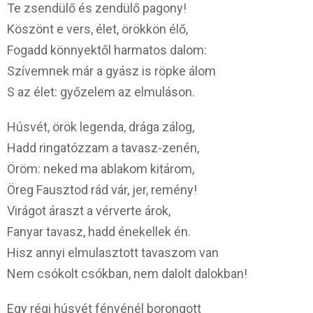
Te zsendülő és zendülő pagony!
Köszönt e vers, élet, örökkön élő,
Fogadd könnyektől harmatos dalom:
Szívemnek már a gyász is röpke álom
S az élet: győzelem az elmuláson.
Húsvét, örök legenda, drága zálog,
Hadd ringatózzam a tavasz-zenén,
Öröm: neked ma ablakom kitárom,
Öreg Fausztod rád vár, jer, remény!
Virágot áraszt a vérverte árok,
Fanyar tavasz, hadd énekellek én.
Hisz annyi elmulasztott tavaszom van
Nem csókolt csókban, nem dalolt dalokban!
Egy régi húsvét fényénél borongott