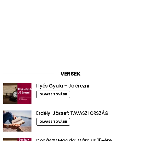
VERSEK
Illyés Gyula – Jó érezni
OLVASS TOVÁBB
Erdélyi József: TAVASZI ORSZÁG
OLVASS TOVÁBB
Donászy Magda: Március 15-ére