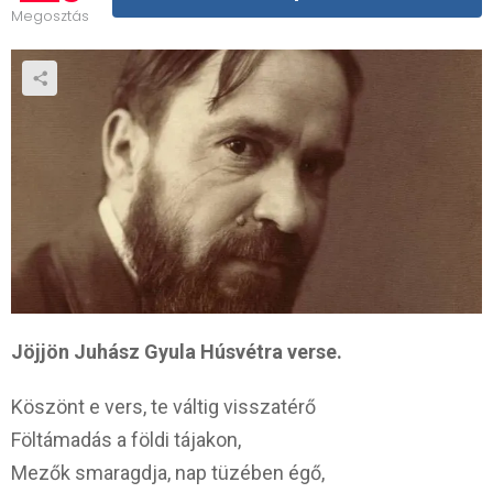
Megosztás
Jöjjön Juhász Gyula Húsvétra verse.
Köszönt e vers, te váltig visszatérő
Föltámadás a földi tájakon,
Mezők smaragdja, nap tüzében égő,