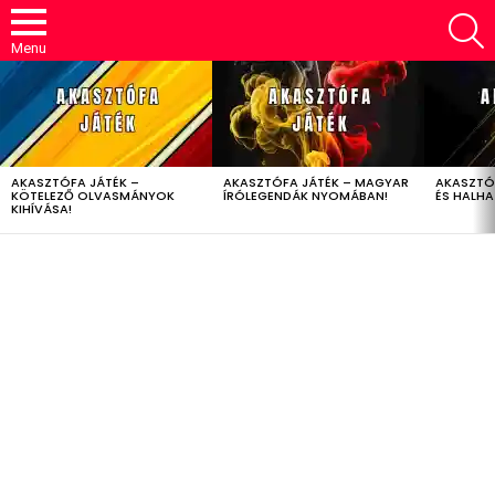
S
Menu
LATEST
STORIES
AKASZTÓFA JÁTÉK –
AKASZTÓFA JÁTÉK – MAGYAR
AKASZTÓ
KÖTELEZŐ OLVASMÁNYOK
ÍRÓLEGENDÁK NYOMÁBAN!
ÉS HALH
KIHÍVÁSA!