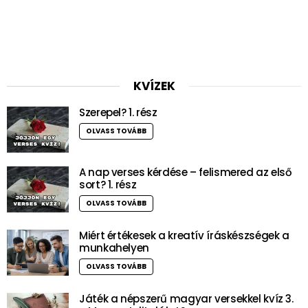
KVÍZEK
Szerepel? 1. rész
OLVASS TOVÁBB
A nap verses kérdése – felismered az első
sort? 1. rész
OLVASS TOVÁBB
Miért értékesek a kreatív íráskészségek a
munkahelyen
OLVASS TOVÁBB
Játék a népszerű magyar versekkel kvíz 3.