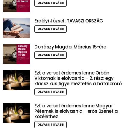
OLVASS TOVÁBB
Erdélyi József: TAVASZI ORSZÁG
OLVASS TOVÁBB
Donászy Magda: Március 15-ére
OLVASS TOVÁBB
Ezt a verset érdemes lenne Orbán
Viktornak is elolvasnia – 2. rész: egy
klasszikus figyelmeztetés a hatalomról
OLVASS TOVÁBB
Ezt a verset érdemes lenne Magyar
Péternek is elolvasnia – erős üzenet a
közélethez
OLVASS TOVÁBB