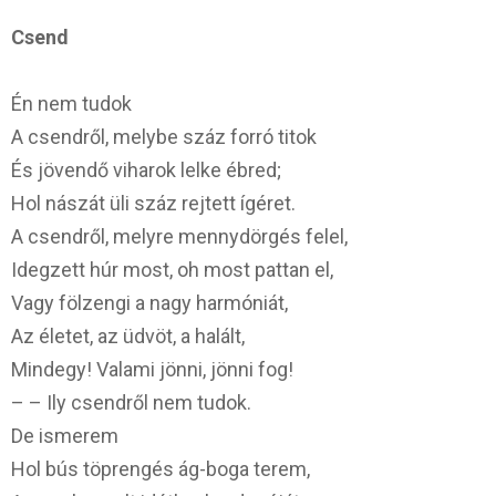
Csend
Én nem tudok
A csendről, melybe száz forró titok
És jövendő viharok lelke ébred;
Hol nászát üli száz rejtett ígéret.
A csendről, melyre mennydörgés felel,
Idegzett húr most, oh most pattan el,
Vagy fölzengi a nagy harmóniát,
Az életet, az üdvöt, a halált,
Mindegy! Valami jönni, jönni fog!
– – Ily csendről nem tudok.
De ismerem
Hol bús töprengés ág-boga terem,