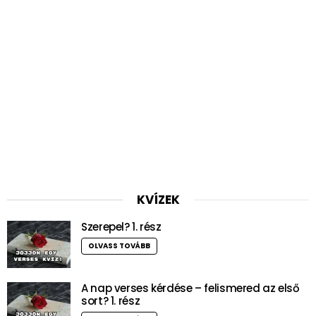
KVÍZEK
Szerepel? 1. rész
OLVASS TOVÁBB
A nap verses kérdése – felismered az első
sort? 1. rész