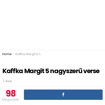
You are here:
Home
Kaffka Margit 5 nagyszerű verse
Kaffka Margit 5 nagyszerű verse
7 éve
98
Megosztás