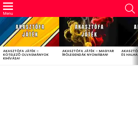
S
Menu
LATEST
STORIES
AKASZTÓFA JÁTÉK –
AKASZTÓFA JÁTÉK – MAGYAR
AKASZTÓ
KÖTELEZŐ OLVASMÁNYOK
ÍRÓLEGENDÁK NYOMÁBAN!
ÉS HALH
KIHÍVÁSA!