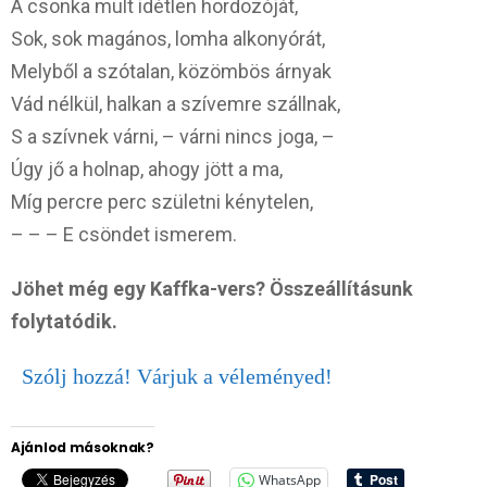
A csonka mult idétlen hordozóját,
Sok, sok magános, lomha alkonyórát,
Melyből a szótalan, közömbös árnyak
Vád nélkül, halkan a szívemre szállnak,
S a szívnek várni, – várni nincs joga, –
Úgy jő a holnap, ahogy jött a ma,
Míg percre perc születni kénytelen,
– – – E csöndet ismerem.
Jöhet még egy Kaffka-vers? Összeállításunk
folytatódik.
Szólj hozzá! Várjuk a véleményed!
Ajánlod másoknak?
WhatsApp