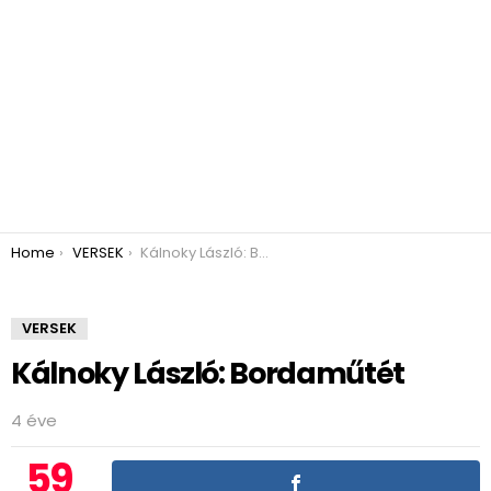
You are here:
Home
VERSEK
Kálnoky László: Bordaműtét
VERSEK
Kálnoky László: Bordaműtét
4 éve
59