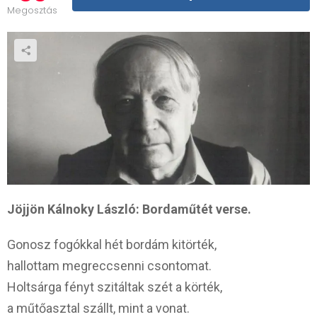
Megosztás
Jöjjön Kálnoky László: Bordaműtét verse.
Gonosz fogókkal hét bordám kitörték,
hallottam megreccsenni csontomat.
Holtsárga fényt szitáltak szét a körték,
a műtőasztal szállt, mint a vonat.