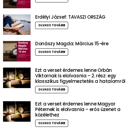
Erdélyi József: TAVASZI ORSZÁG
OLVASS TOVÁBB
Donászy Magda: Március 15-ére
OLVASS TOVÁBB
Ezt a verset érdemes lenne Orbán
Viktornak is elolvasnia – 2. rész: egy
klasszikus figyelmeztetés a hatalomról
OLVASS TOVÁBB
Ezt a verset érdemes lenne Magyar
Péternek is elolvasnia – erős üzenet a
közélethez
OLVASS TOVÁBB