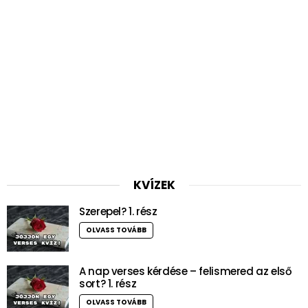
KVÍZEK
Szerepel? 1. rész
OLVASS TOVÁBB
A nap verses kérdése – felismered az első
sort? 1. rész
OLVASS TOVÁBB