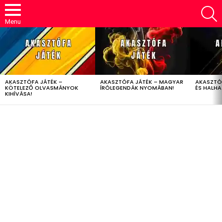
S
Menu
LATEST
STORIES
AKASZTÓFA JÁTÉK –
AKASZTÓFA JÁTÉK – MAGYAR
AKASZTÓ
KÖTELEZŐ OLVASMÁNYOK
ÍRÓLEGENDÁK NYOMÁBAN!
ÉS HALH
KIHÍVÁSA!