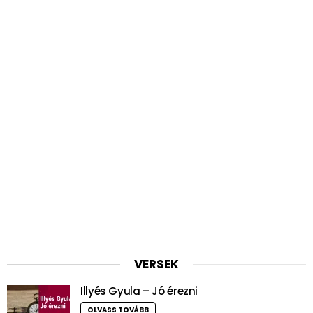
VERSEK
Illyés Gyula – Jó érezni
OLVASS TOVÁBB