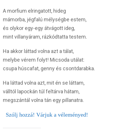
A morfium elringatott, hideg
mámorba, jégfalú mélységbe estem,
és olykor egy-egy átvágott ideg,
mint villanyáram, rázkódtatta testem.
Ha akkor láttad volna azt a tálat,
melybe vérem folyt! Micsoda utálat:
csupa húscafat, genny és csontdarabka.
Ha láttad volna azt, mit én se láttam,
válltól lapockán túl feltárva hátam,
megszántál volna tán egy pillanatra.
Szólj hozzá! Várjuk a véleményed!