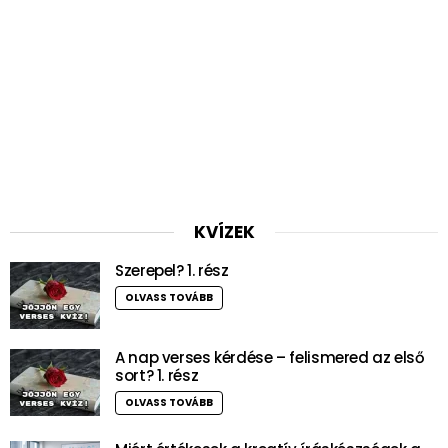
KVÍZEK
Szerepel? 1. rész
OLVASS TOVÁBB
A nap verses kérdése – felismered az első
sort? 1. rész
OLVASS TOVÁBB