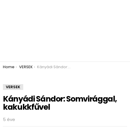
You are here:
Home
VERSEK
Kányádi Sándor: Somvirággal, kakukkfűvel
VERSEK
Kányádi Sándor: Somvirággal,
kakukkfűvel
5 éve