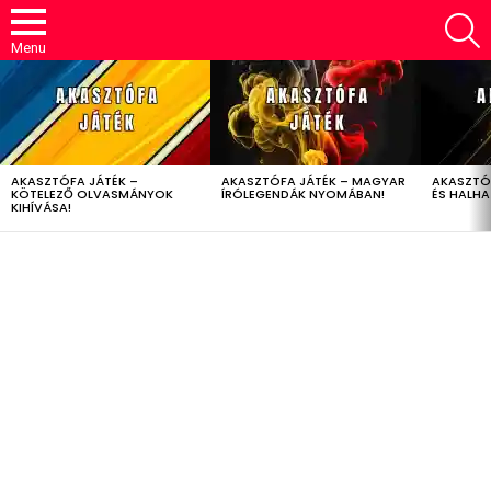
S
Menu
LATEST
STORIES
AKASZTÓFA JÁTÉK –
AKASZTÓFA JÁTÉK – MAGYAR
AKASZTÓ
KÖTELEZŐ OLVASMÁNYOK
ÍRÓLEGENDÁK NYOMÁBAN!
ÉS HALH
KIHÍVÁSA!