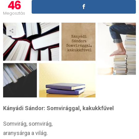
46
Megosztás
Kányádi Sándor: Somvirággal, kakukkfűvel
Somvirág, somvirág,
aranysárga a világ.