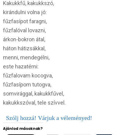
Kakukkfű, kakukkszó,
kirándulni volna jó:
fűzfasípot faragni,
fűzfalóval lovazni,
árkon-bokron átal,
háton hátizsákkal,
menni, mendegélni,
este hazatérni:
fűzfalovam kocogva,
fűzfasípom tutogva,
somvirággal, kakukkfűvel,
kakukkszóval, tele szívvel.
Szólj hozzá! Várjuk a véleményed!
Ajánlod másoknak?