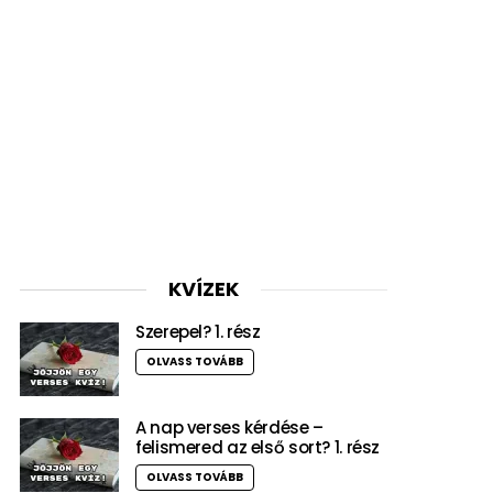
KVÍZEK
Szerepel? 1. rész
OLVASS TOVÁBB
A nap verses kérdése –
felismered az első sort? 1. rész
OLVASS TOVÁBB