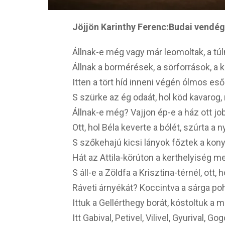
Jöjjön Karinthy Ferenc:Budai vendég
Állnak-e még vagy már leomoltak, a túl
Állnak a bormérések, a sörforrások, a
Itten a tört híd inneni végén ólmos eső
S szürke az ég odaát, hol köd kavarog, 
Állnak-e még? Vajjon ép-e a ház ott job
Ott, hol Béla keverte a bólét, szúrta a 
S szőkehajú kicsi lányok főztek a kon
Hát az Attila-körúton a kerthelyiség m
S áll-e a Zöldfa a Krisztina-térnél, ott,
Ráveti árnyékát? Koccintva a sárga po
Ittuk a Gellérthegy borát, kóstoltuk a m
Itt Gabival, Petivel, Vilivel, Gyurival, Go