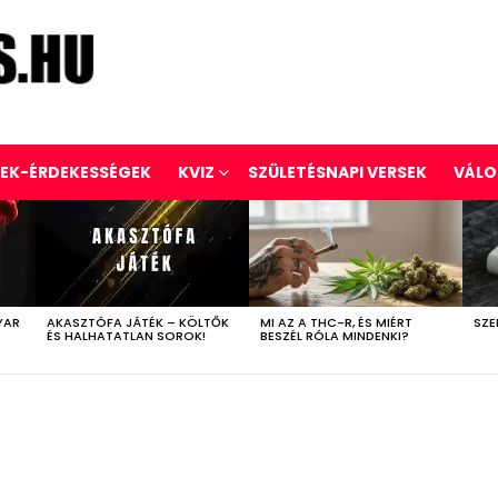
REK-ÉRDEKESSÉGEK
KVIZ
SZÜLETÉSNAPI VERSEK
VÁLO
YAR
AKASZTÓFA JÁTÉK – KÖLTŐK
MI AZ A THC-R, ÉS MIÉRT
SZE
ÉS HALHATATLAN SOROK!
BESZÉL RÓLA MINDENKI?