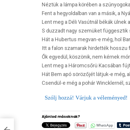
Néztük a lámpa körében a szúnyogokat
Fent a hegyoldalban van a másik, a Nyár,
Lent meg a Déli Vasútnál békák ülnek a
S duzzadt nagy szemüket függesztik 
Hát a Hubertus megvan-e még, hol Ban
Itt a falon szamarak hirdették hosszu f
Ők egyedül, köszönik, nem kérnek móri
Lent meg a Háromcsőrü Kacsában fújtu
Hát Bem apó sörözőjét látjuk-e még, 
Csendül-e még a pohár Wincklernél, s
Szólj hozzá! Várjuk a véleményed!
Ajánlod másoknak?
WhatsApp