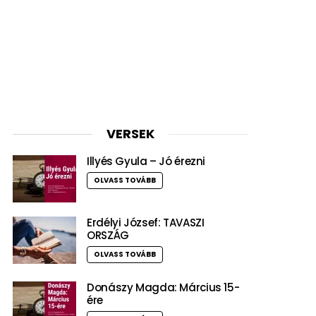
VERSEK
Illyés Gyula – Jó érezni
OLVASS TOVÁBB
Erdélyi József: TAVASZI
ORSZÁG
OLVASS TOVÁBB
Donászy Magda: Március 15-
ére