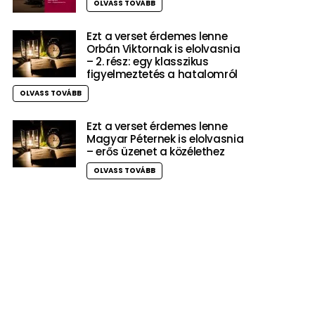
OLVASS TOVÁBB
Ezt a verset érdemes lenne
Orbán Viktornak is elolvasnia
– 2. rész: egy klasszikus
figyelmeztetés a hatalomról
OLVASS TOVÁBB
Ezt a verset érdemes lenne
Magyar Péternek is elolvasnia
– erős üzenet a közélethez
OLVASS TOVÁBB