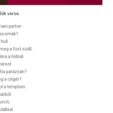
lők verse.
nani parton
 kocsmák?
 hull
meg a füst száll.
bra a hídnál.
nyársot
yha parázsán?
eg a cégér?
 hol a templom
hárból
urcit,
golákkal