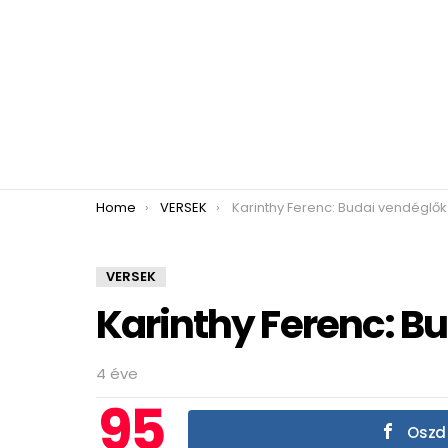
You are here:
Home
VERSEK
Karinthy Ferenc: Budai vendéglők
VERSEK
Karinthy Ferenc: B
4 éve
95
Oszd 