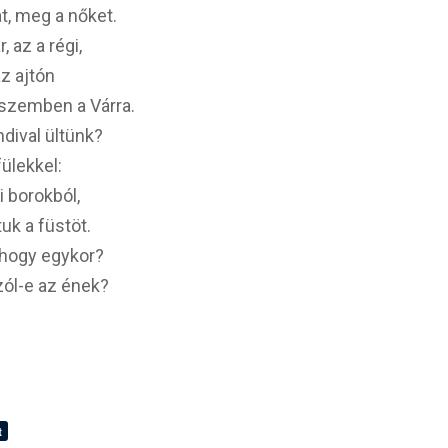
, meg a nőket.
 az a régi,
z ajtón
szemben a Várra.
dival ültünk?
ülekkel:
 borokból,
k a füstöt.
ahogy egykor?
zól-e az ének?