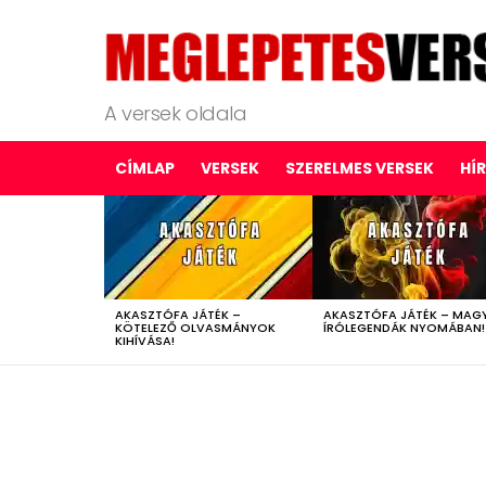
A versek oldala
CÍMLAP
VERSEK
SZERELMES VERSEK
HÍ
LATEST
STORIES
AKASZTÓFA JÁTÉK –
AKASZTÓFA JÁTÉK – MAG
KÖTELEZŐ OLVASMÁNYOK
ÍRÓLEGENDÁK NYOMÁBAN!
KIHÍVÁSA!