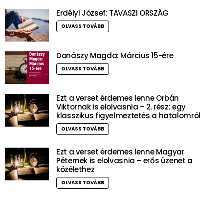
Erdélyi József: TAVASZI ORSZÁG
OLVASS TOVÁBB
Donászy Magda: Március 15-ére
OLVASS TOVÁBB
Ezt a verset érdemes lenne Orbán
Viktornak is elolvasnia – 2. rész: egy
klasszikus figyelmeztetés a hatalomról
OLVASS TOVÁBB
Ezt a verset érdemes lenne Magyar
Péternek is elolvasnia – erős üzenet a
közélethez
OLVASS TOVÁBB