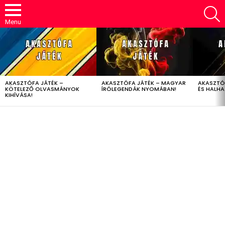
S
Menu
LATEST
STORIES
AKASZTÓFA JÁTÉK –
AKASZTÓFA JÁTÉK – MAGYAR
AKASZTÓ
KÖTELEZŐ OLVASMÁNYOK
ÍRÓLEGENDÁK NYOMÁBAN!
ÉS HALH
KIHÍVÁSA!