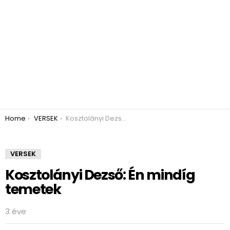
You are here:
Home
VERSEK
Kosztolányi Dezső: Én mindíg temetek
VERSEK
Kosztolányi Dezső: Én mindíg
temetek
3 éve