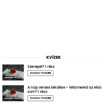
KVÍZEK
Szerepel? 1. rész
OLVASS TOVÁBB
A nap verses kérdése – felismered az első
sort? 1. rész
OLVASS TOVÁBB