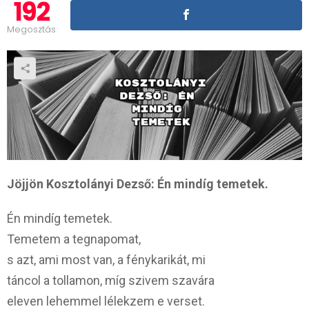
192
Megosztás
Jöjjön Kosztolányi Dezső: Én mindíg temetek.
Én mindíg temetek.
Temetem a tegnapomat,
s azt, ami most van, a fénykarikát, mi
táncol a tollamon, míg szivem szavára
eleven lehemmel lélekzem e verset.