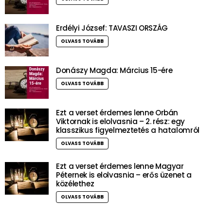
Erdélyi József: TAVASZI ORSZÁG
OLVASS TOVÁBB
Donászy Magda: Március 15-ére
OLVASS TOVÁBB
Ezt a verset érdemes lenne Orbán
Viktornak is elolvasnia – 2. rész: egy
klasszikus figyelmeztetés a hatalomról
OLVASS TOVÁBB
Ezt a verset érdemes lenne Magyar
Péternek is elolvasnia – erős üzenet a
közélethez
OLVASS TOVÁBB