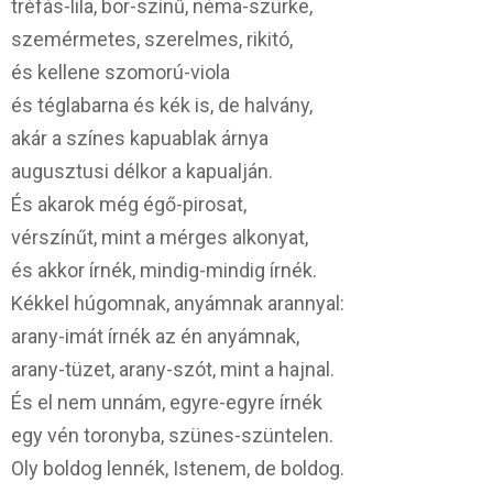
tréfás-lila, bor-színű, néma-szürke,
szemérmetes, szerelmes, rikitó,
és kellene szomorú-viola
és téglabarna és kék is, de halvány,
akár a színes kapuablak árnya
augusztusi délkor a kapualján.
És akarok még égő-pirosat,
vérszínűt, mint a mérges alkonyat,
és akkor írnék, mindig-mindig írnék.
Kékkel húgomnak, anyámnak arannyal:
arany-imát írnék az én anyámnak,
arany-tüzet, arany-szót, mint a hajnal.
És el nem unnám, egyre-egyre írnék
egy vén toronyba, szünes-szüntelen.
Oly boldog lennék, Istenem, de boldog.