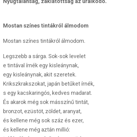
Nyugtalanság, zaklatottság az uralkodó.
Mostan színes tintákról álmodom
Mostan színes tintákról álmodom.
Legszebb a sárga. Sok-sok levelet
e tintával írnék egy kisleánynak,
egy kisleánynak, akit szeretek.
Krikszkrakszokat, japán betűket írnék,
s egy kacskaringós, kedves madarat.
És akarok még sok másszínű tintát,
bronzot, ezüstöt, zöldet, aranyat,
és kellene még sok száz és ezer,
és kellene még aztán millió: