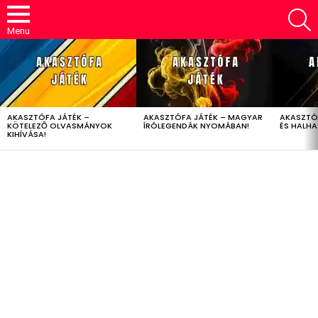
S
Menu
LATEST
STORIES
AKASZTÓFA JÁTÉK –
AKASZTÓFA JÁTÉK – MAGYAR
AKASZTÓ
KÖTELEZŐ OLVASMÁNYOK
ÍRÓLEGENDÁK NYOMÁBAN!
ÉS HALH
KIHÍVÁSA!