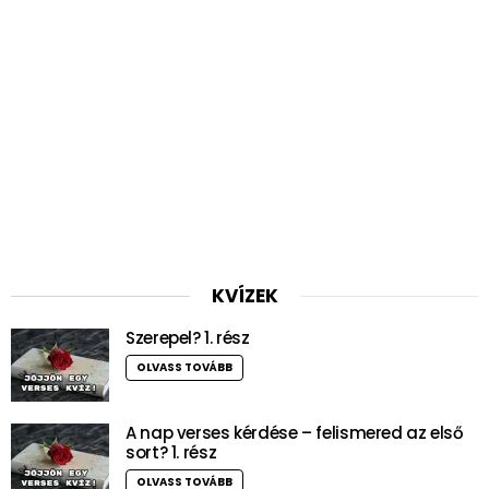
KVÍZEK
Szerepel? 1. rész
OLVASS TOVÁBB
A nap verses kérdése – felismered az első
sort? 1. rész
OLVASS TOVÁBB