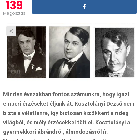
139
Megosztás
Minden évszakban fontos számunkra, hogy igazi
emberi érzéseket éljünk át. Kosztolányi Dezső nem
bízta a véletlenre, így biztosan kizökkent a rideg
világból, és mély érzésekkel tölt el. Kosztolányi a
gyermekkori ábrándról, álmodozásról ír.