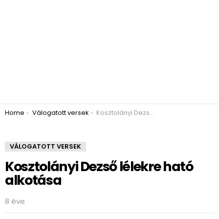
You are here:
Home
Válogatott versek
Kosztolányi Dezső lélekre ható alkotása
VÁLOGATOTT VERSEK
Kosztolányi Dezső lélekre ható
alkotása
8 éve