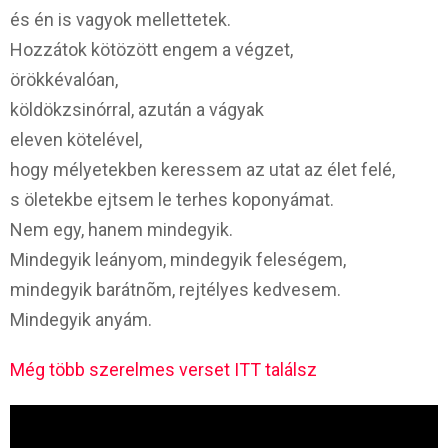
és én is vagyok mellettetek.
Hozzátok kötözött engem a végzet,
örökkévalóan,
köldökzsinórral, azután a vágyak
eleven kötelével,
hogy mélyetekben keressem az utat az élet felé,
s öletekbe ejtsem le terhes koponyámat.
Nem egy, hanem mindegyik.
Mindegyik leányom, mindegyik feleségem,
mindegyik barátnõm, rejtélyes kedvesem.
Mindegyik anyám.
Még több szerelmes verset ITT találsz