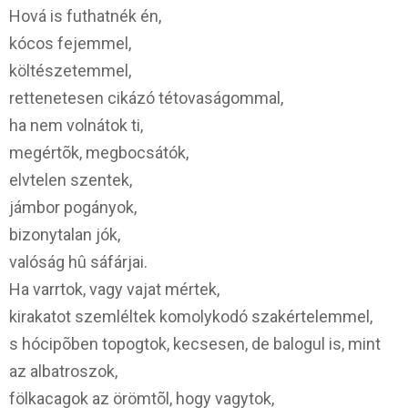
Hová is futhatnék én,
kócos fejemmel,
költészetemmel,
rettenetesen cikázó tétovaságommal,
ha nem volnátok ti,
megértõk, megbocsátók,
elvtelen szentek,
jámbor pogányok,
bizonytalan jók,
valóság hû sáfárjai.
Ha varrtok, vagy vajat mértek,
kirakatot szemléltek komolykodó szakértelemmel,
s hócipõben topogtok, kecsesen, de balogul is, mint
az albatroszok,
fölkacagok az örömtõl, hogy vagytok,