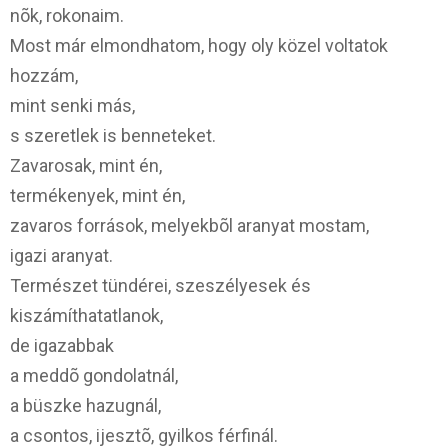
nõk, rokonaim.
Most már elmondhatom, hogy oly közel voltatok
hozzám,
mint senki más,
s szeretlek is benneteket.
Zavarosak, mint én,
termékenyek, mint én,
zavaros források, melyekbõl aranyat mostam,
igazi aranyat.
Természet tündérei, szeszélyesek és
kiszámíthatatlanok,
de igazabbak
a meddõ gondolatnál,
a büszke hazugnál,
a csontos, ijesztõ, gyilkos férfinál.