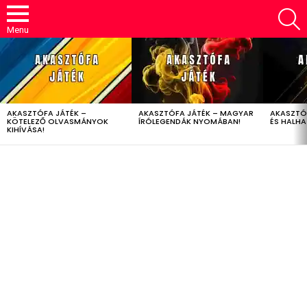
S
Menu
LATEST
STORIES
AKASZTÓFA JÁTÉK –
AKASZTÓFA JÁTÉK – MAGYAR
AKASZTÓ
KÖTELEZŐ OLVASMÁNYOK
ÍRÓLEGENDÁK NYOMÁBAN!
ÉS HALH
KIHÍVÁSA!