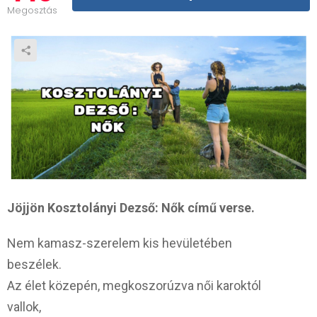
Megosztás
Jöjjön Kosztolányi Dezső: Nők című verse.
Nem kamasz-szerelem kis hevületében
beszélek.
Az élet közepén, megkoszorúzva női karoktól
vallok,