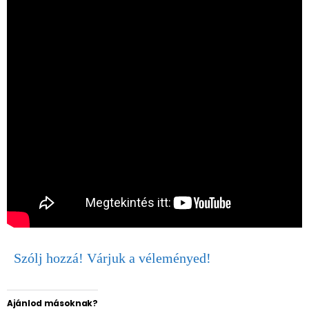
Szólj hozzá! Várjuk a véleményed!
Ajánlod másoknak?