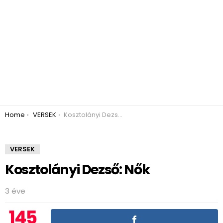
You are here:
Home
VERSEK
Kosztolányi Dezső: Nők
VERSEK
Kosztolányi Dezső: Nők
3 éve
145