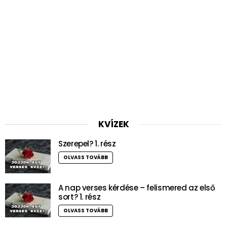
KVÍZEK
Szerepel? 1. rész
OLVASS TOVÁBB
A nap verses kérdése – felismered az első
sort? 1. rész
OLVASS TOVÁBB