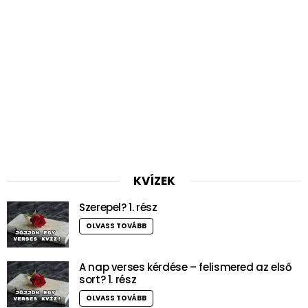
KVÍZEK
Szerepel? 1. rész
OLVASS TOVÁBB
A nap verses kérdése – felismered az első
sort? 1. rész
OLVASS TOVÁBB