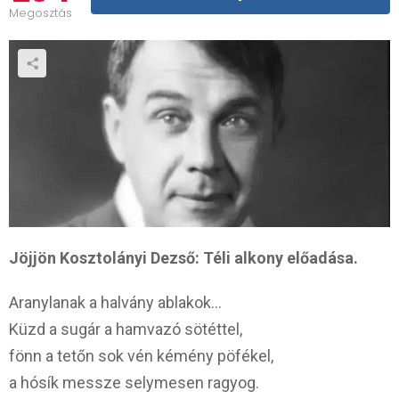
Megosztás
Jöjjön Kosztolányi Dezső: Téli alkony előadása.
Aranylanak a halvány ablakok…
Küzd a sugár a hamvazó sötéttel,
fönn a tetőn sok vén kémény pöfékel,
a hósík messze selymesen ragyog.