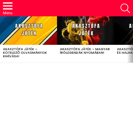
S
Menu
LATEST
STORIES
AKASZTÓFA JÁTÉK –
AKASZTÓFA JÁTÉK – MAGYAR
AKASZTÓ
KÖTELEZŐ OLVASMÁNYOK
ÍRÓLEGENDÁK NYOMÁBAN!
ÉS HALH
KIHÍVÁSA!