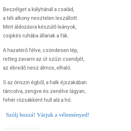
Beszélget a kályhánál a család,
a téli alkony nesztelen leszállott.
Mint áldozásra készülő leányok,
csipkés ruhába állanak a fák.
A hazatérő félve, csöndesen lép,
retteg zavarni az út szűzi csendjét,
az ébredő nesz álmos, elhaló.
S az ónszin égből, a halk éjszakában
táncolva, zengve és zenélve lágyan,
fehér rózsákként hull alá a hó.
Szólj hozzá! Várjuk a véleményed!