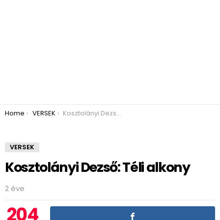
You are here:
Home
VERSEK
Kosztolányi Dezső: Téli alkony
VERSEK
Kosztolányi Dezső: Téli alkony
2 éve
204