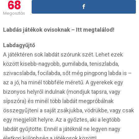
68
Megosztás
Labdás játékok ovisoknak – Itt megtalálod!
Labdagyűjtő
A játéktéren sok labdát szórunk szét. Lehet ezek
között kisebb-nagyobb, gumilabda, teniszlabda,
szivacslabda, focilabda, sőt még pingpong labda is –
az a jó, ha minél többféle méretű. A gyerekek egy
bizonyos helyről indulnak (mondjuk tapsra, vagy
sípszóra) és minél több labdát megpróbálnak
összegyűjteni a saját zsákjukba, vödrükbe, vagy csak
egy megjelölt helyre. Az a győztes, aki a legtöbb
labdát gyűjtötte. Ennél a játéknál ne legyen nagy
életkori különbség a játékosok között!