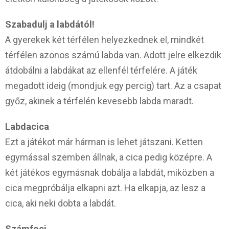
Szabadulj a labdától!
A gyerekek két térfélen helyezkednek el, mindkét
térfélen azonos számú labda van. Adott jelre elkezdik
átdobálni a labdákat az ellenfél térfelére. A játék
megadott ideig (mondjuk egy percig) tart. Az a csapat
győz, akinek a térfelén kevesebb labda maradt.
Labdacica
Ezt a játékot már hárman is lehet játszani. Ketten
egymással szemben állnak, a cica pedig középre. A
két játékos egymásnak dobálja a labdát, miközben a
cica megpróbálja elkapni azt. Ha elkapja, az lesz a
cica, aki neki dobta a labdát.
Számfoci