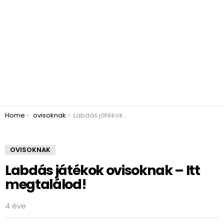
You are here:
Home
ovisoknak
Labdás játékok ovisoknak – Itt megtalálod!
OVISOKNAK
Labdás játékok ovisoknak – Itt
megtalálod!
4 éve