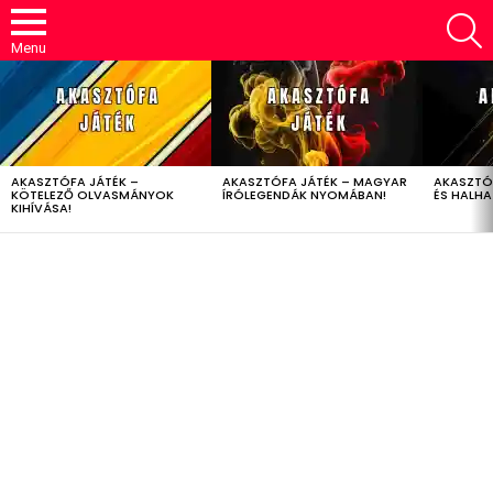
S
Menu
LATEST
STORIES
AKASZTÓFA JÁTÉK –
AKASZTÓFA JÁTÉK – MAGYAR
AKASZTÓ
KÖTELEZŐ OLVASMÁNYOK
ÍRÓLEGENDÁK NYOMÁBAN!
ÉS HALH
KIHÍVÁSA!