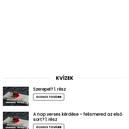
KVÍZEK
Szerepel? 1. rész
OLVASS TOVÁBB
A nap verses kérdése – felismered az első
sort? 1. rész
OLVASS TOVÁBB