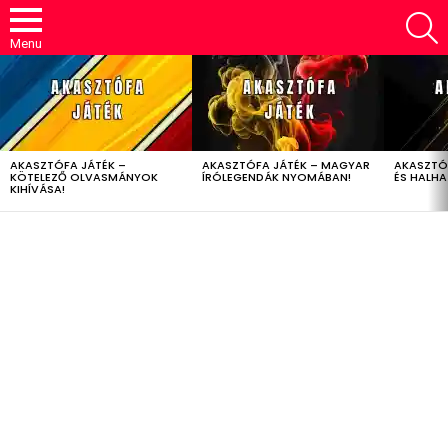
S
Menu
LATEST
STORIES
AKASZTÓFA JÁTÉK –
AKASZTÓFA JÁTÉK – MAGYAR
AKASZTÓ
KÖTELEZŐ OLVASMÁNYOK
ÍRÓLEGENDÁK NYOMÁBAN!
ÉS HALH
KIHÍVÁSA!