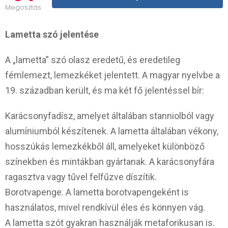
Megosztás
Lametta szó jelentése
A „lametta” szó olasz eredetű, és eredetileg
fémlemezt, lemezkéket jelentett. A magyar nyelvbe a
19. században került, és ma két fő jelentéssel bír:
Karácsonyfadísz, amelyet általában stanniolból vagy
alumíniumból készítenek. A lametta általában vékony,
hosszúkás lemezkékből áll, amelyeket különböző
színekben és mintákban gyártanak. A karácsonyfára
ragasztva vagy tűvel felfűzve díszítik.
Borotvapenge. A lametta borotvapengeként is
használatos, mivel rendkívül éles és könnyen vág.
A lametta szót gyakran használják metaforikusan is.