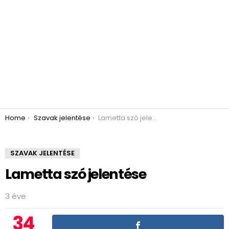
You are here:
Home
Szavak jelentése
Lametta szó jelentése
SZAVAK JELENTÉSE
Lametta szó jelentése
3 éve
34