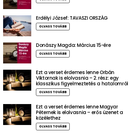
Erdélyi József: TAVASZI ORSZÁG
OLVASS TOVÁBB
Donászy Magda: Március 15-ére
OLVASS TOVÁBB
Ezt a verset érdemes lenne Orbán
Viktornak is elolvasnia – 2. rész: egy
klasszikus figyelmeztetés a hatalomról
OLVASS TOVÁBB
Ezt a verset érdemes lenne Magyar
Péternek is elolvasnia – erős üzenet a
közélethez
OLVASS TOVÁBB