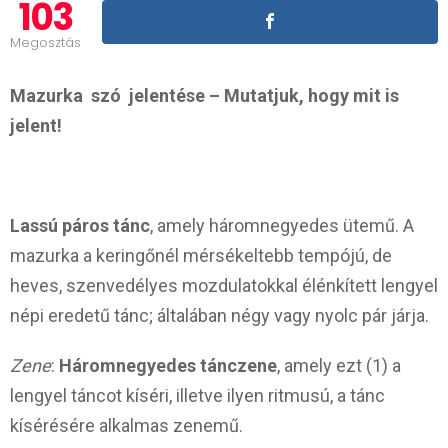
103
Megosztás
Mazurka szó jelentése – Mutatjuk, hogy mit is
jelent!
Lassú páros tánc
, amely háromnegyedes ütemű. A
mazurka a keringőnél mérsékeltebb tempójú, de
heves, szenvedélyes mozdulatokkal élénkített lengyel
népi eredetű tánc; általában négy vagy nyolc pár járja.
Zene
:
Háromnegyedes tánczene
, amely ezt (1) a
lengyel táncot kíséri, illetve ilyen ritmusú, a tánc
kísérésére alkalmas zenemű.