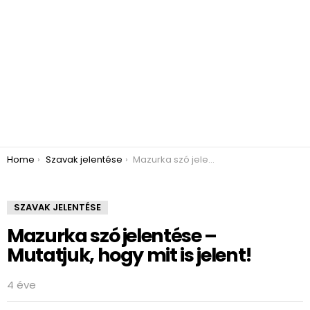
You are here:
Home
Szavak jelentése
Mazurka szó jelentése – Mutatjuk, hogy mit is jelent!
SZAVAK JELENTÉSE
Mazurka szó jelentése –
Mutatjuk, hogy mit is jelent!
4 éve