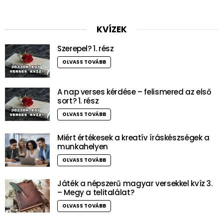
KVÍZEK
Szerepel? 1. rész
OLVASS TOVÁBB
A nap verses kérdése – felismered az első
sort? 1. rész
OLVASS TOVÁBB
Miért értékesek a kreatív íráskészségek a
munkahelyen
OLVASS TOVÁBB
Játék a népszerű magyar versekkel kvíz 3.
– Megy a telitalálat?
OLVASS TOVÁBB