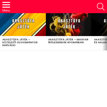
S
Menu
LATEST
STORIES
AKASZTÓFA JÁTÉK –
AKASZTÓFA JÁTÉK – MAGYAR
AKASZTÓ
KÖTELEZŐ OLVASMÁNYOK
ÍRÓLEGENDÁK NYOMÁBAN!
ÉS HALH
KIHÍVÁSA!