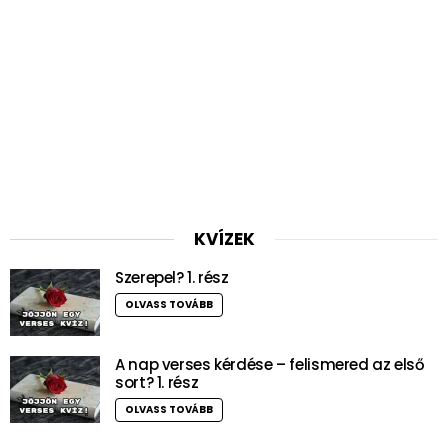
KVÍZEK
Szerepel? 1. rész
OLVASS TOVÁBB
A nap verses kérdése – felismered az első
sort? 1. rész
OLVASS TOVÁBB