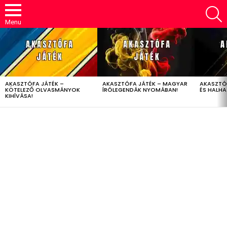
S
Menu
LATEST
STORIES
AKASZTÓFA JÁTÉK –
AKASZTÓFA JÁTÉK – MAGYAR
AKASZTÓ
KÖTELEZŐ OLVASMÁNYOK
ÍRÓLEGENDÁK NYOMÁBAN!
ÉS HALH
KIHÍVÁSA!