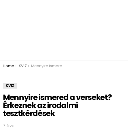
You are here:
Home
KVIZ
Mennyire ismered a verseket? Érkeznek az irodalmi tesztkérdések
KVIZ
Mennyire ismered a verseket?
Érkeznek az irodalmi
tesztkérdések
7 éve