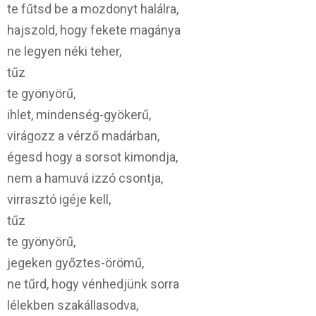
te fűtsd be a mozdonyt halálra,
hajszold, hogy fekete magánya
ne legyen néki teher,
tűz
te gyönyörű,
ihlet, mindenség-gyökerű,
virágozz a vérző madárban,
égesd hogy a sorsot kimondja,
nem a hamuvá izzó csontja,
virrasztó igéje kell,
tűz
te gyönyörű,
jegeken győztes-örömű,
ne tűrd, hogy vénhedjünk sorra
lélekben szakállasodva,