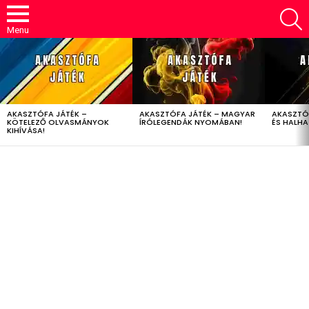
S
Menu
LATEST
STORIES
AKASZTÓFA JÁTÉK –
AKASZTÓFA JÁTÉK – MAGYAR
AKASZTÓ
KÖTELEZŐ OLVASMÁNYOK
ÍRÓLEGENDÁK NYOMÁBAN!
ÉS HALH
KIHÍVÁSA!