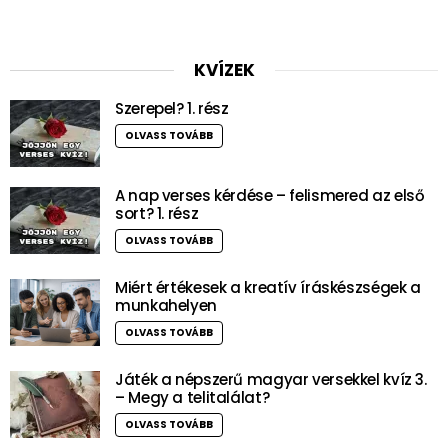
KVÍZEK
Szerepel? 1. rész
OLVASS TOVÁBB
A nap verses kérdése – felismered az első
sort? 1. rész
OLVASS TOVÁBB
Miért értékesek a kreatív íráskészségek a
munkahelyen
OLVASS TOVÁBB
Játék a népszerű magyar versekkel kvíz 3.
– Megy a telitalálat?
OLVASS TOVÁBB