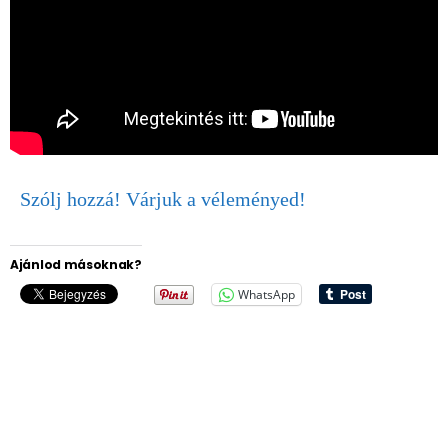
Szólj hozzá! Várjuk a véleményed!
Ajánlod másoknak?
WhatsApp