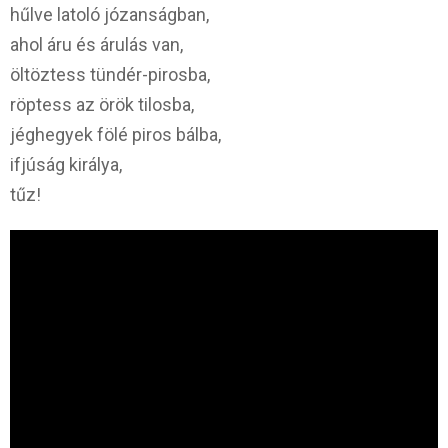
hűlve latoló józanságban,
ahol áru és árulás van,
öltöztess tündér-pirosba,
röptess az örök tilosba,
jéghegyek fölé piros bálba,
ifjúság királya,
tűz!