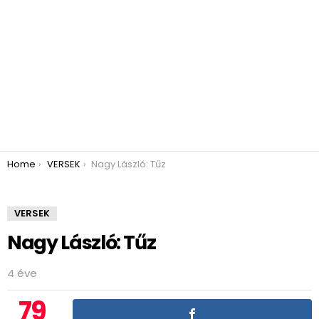
You are here:
Home
VERSEK
Nagy László: Tűz
VERSEK
Nagy László: Tűz
4 éve
79