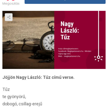
Megosztás
Jöjjön Nagy László: Tűz című verse.
Tűz
te gyönyörű,
dobogó, csillag-erejű