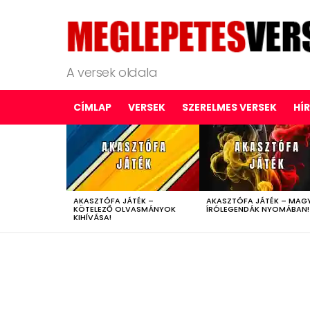
A versek oldala
CÍMLAP
VERSEK
SZERELMES VERSEK
HÍ
LATEST
STORIES
AKASZTÓFA JÁTÉK –
AKASZTÓFA JÁTÉK – MAG
KÖTELEZŐ OLVASMÁNYOK
ÍRÓLEGENDÁK NYOMÁBAN!
KIHÍVÁSA!