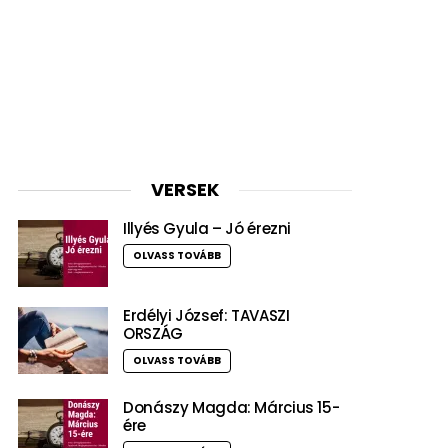
VERSEK
Illyés Gyula – Jó érezni
OLVASS TOVÁBB
Erdélyi József: TAVASZI
ORSZÁG
OLVASS TOVÁBB
Donászy Magda: Március 15-
ére