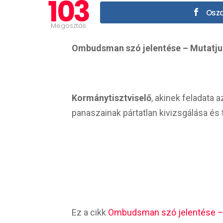
103
Oszd
Megosztás
Ombudsman szó jelentése – Mutatjuk,
Kormánytisztviselő
, akinek feladata 
panaszainak pártatlan kivizsgálása és
Ez a cikk
Ombudsman szó jelentése – M