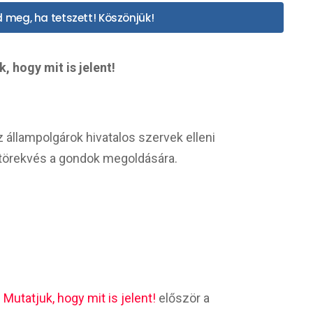
 meg, ha tetszett! Köszönjük!
 hogy mit is jelent!
az állampolgárok hivatalos szervek elleni
 törekvés a gondok megoldására.
utatjuk, hogy mit is jelent!
először a