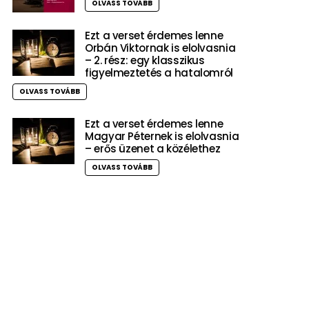
OLVASS TOVÁBB
Ezt a verset érdemes lenne
Orbán Viktornak is elolvasnia
– 2. rész: egy klasszikus
figyelmeztetés a hatalomról
OLVASS TOVÁBB
Ezt a verset érdemes lenne
Magyar Péternek is elolvasnia
– erős üzenet a közélethez
OLVASS TOVÁBB