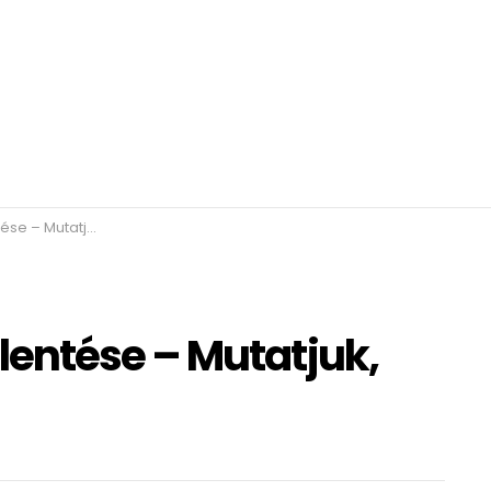
hogy mit is jelent!
entése – Mutatjuk,