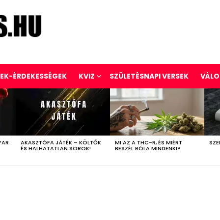
REK-ÉRDEKESSÉGEK
KVIZ
SZÜLETÉSNAPI VERSEK
VÁLO
YAR
AKASZTÓFA JÁTÉK – KÖLTŐK
MI AZ A THC-R, ÉS MIÉRT
SZE
ÉS HALHATATLAN SOROK!
BESZÉL RÓLA MINDENKI?