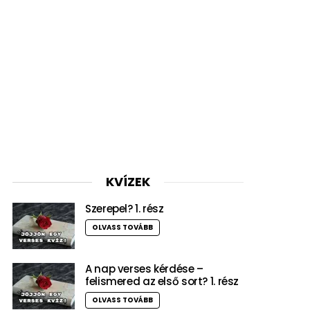
KVÍZEK
Szerepel? 1. rész
OLVASS TOVÁBB
A nap verses kérdése –
felismered az első sort? 1. rész
OLVASS TOVÁBB