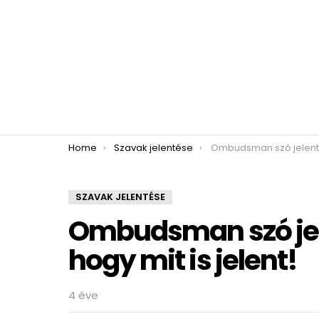
You are here:
Home
Szavak jelentése
Ombudsman szó jelentése – Mutatjuk, 
SZAVAK JELENTÉSE
Ombudsman szó jel
hogy mit is jelent!
4 éve