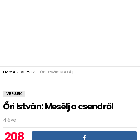
You are here:
Home
VERSEK
Őri István: Mesélj a csendről
VERSEK
Őri István: Mesélj a csendről
4 éve
208