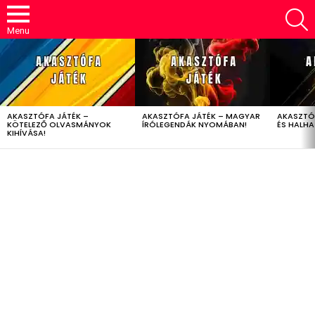
S
Menu
LATEST
STORIES
AKASZTÓFA JÁTÉK –
AKASZTÓFA JÁTÉK – MAGYAR
AKASZTÓ
KÖTELEZŐ OLVASMÁNYOK
ÍRÓLEGENDÁK NYOMÁBAN!
ÉS HALH
KIHÍVÁSA!