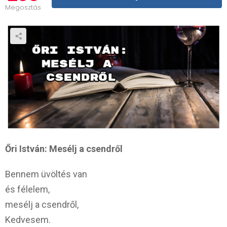
Megosztás
Őri István: Mesélj a csendről
Bennem üvöltés van
és félelem,
mesélj a csendről,
Kedvesem.