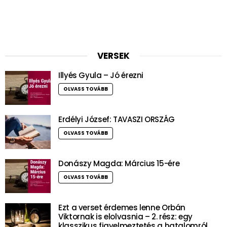
VERSEK
Illyés Gyula – Jó érezni
OLVASS TOVÁBB
Erdélyi József: TAVASZI ORSZÁG
OLVASS TOVÁBB
Donászy Magda: Március 15-ére
OLVASS TOVÁBB
Ezt a verset érdemes lenne Orbán
Viktornak is elolvasnia – 2. rész: egy
klasszikus figyelmeztetés a hatalomról