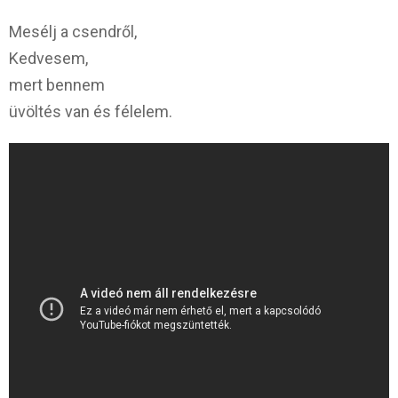
Mesélj a csendről,
Kedvesem,
mert bennem
üvöltés van és félelem.