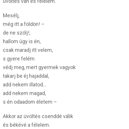
üvöltés van és félelem.
Mesélj,
még itt a földön! –
de ne szólj!,
hallom úgy is én,
csak maradj itt velem,
s gyere felém
védj meg, mert gyermek vagyok
takarj be éj hajaddal,
add nekem illatod…
add nekem magad,
s én odaadom életem –
Akkor az üvöltés csenddé válik
és békévé a félelem.