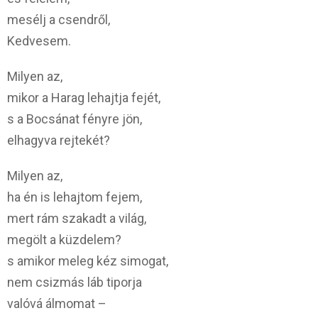
mesélj a csendről,
Kedvesem.
Milyen az,
mikor a Harag lehajtja fejét,
s a Bocsánat fényre jön,
elhagyva rejtekét?
Milyen az,
ha én is lehajtom fejem,
mert rám szakadt a világ,
megölt a küzdelem?
s amikor meleg kéz simogat,
nem csizmás láb tiporja
valóvá álmomat –