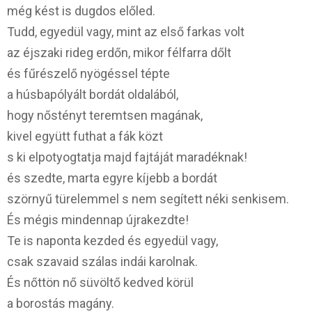
még kést is dugdos előled.
Tudd, egyedül vagy, mint az első farkas volt
az éjszaki rideg erdőn, mikor félfarra dőlt
és fűrészelő nyögéssel tépte
a húsbapólyált bordát oldalából,
hogy nőstényt teremtsen magának,
kivel együtt futhat a fák közt
s ki elpotyogtatja majd fajtáját maradéknak!
és szedte, marta egyre kíjebb a bordát
szörnyű türelemmel s nem segített néki senkisem.
És mégis mindennap újrakezdte!
Te is naponta kezded és egyedül vagy,
csak szavaid szálas indái karolnak.
És nőttön nő süvöltő kedved körül
a borostás magány.