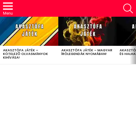
S
Menu
LATEST
STORIES
AKASZTÓFA JÁTÉK –
AKASZTÓFA JÁTÉK – MAGYAR
AKASZTÓ
KÖTELEZŐ OLVASMÁNYOK
ÍRÓLEGENDÁK NYOMÁBAN!
ÉS HALH
KIHÍVÁSA!