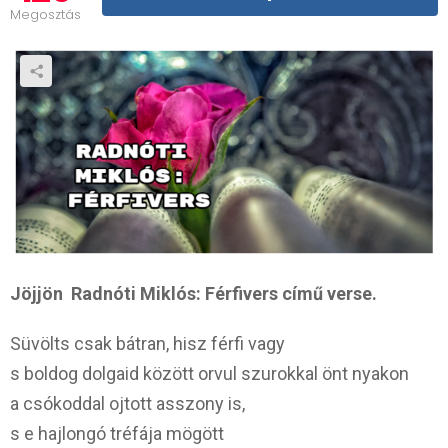
Megosztás
Jöjjön Radnóti Miklós: Férfivers című verse.
Süvölts csak bátran, hisz férfi vagy
s boldog dolgaid között orvul szurokkal önt nyakon
a csókoddal ojtott asszony is,
s e hajlongó tréfája mögött