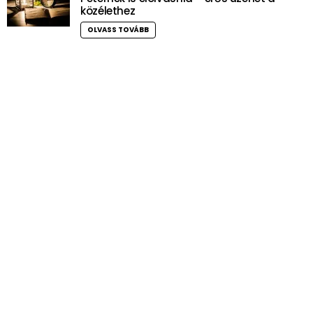
közélethez
OLVASS TOVÁBB