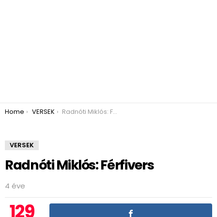
You are here:
Home
VERSEK
Radnóti Miklós: Férfivers
VERSEK
Radnóti Miklós: Férfivers
4 éve
129