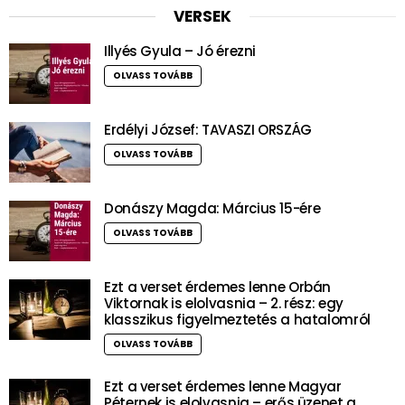
VERSEK
Illyés Gyula – Jó érezni
OLVASS TOVÁBB
Erdélyi József: TAVASZI ORSZÁG
OLVASS TOVÁBB
Donászy Magda: Március 15-ére
OLVASS TOVÁBB
Ezt a verset érdemes lenne Orbán
Viktornak is elolvasnia – 2. rész: egy
klasszikus figyelmeztetés a hatalomról
OLVASS TOVÁBB
Ezt a verset érdemes lenne Magyar
Péternek is elolvasnia – erős üzenet a