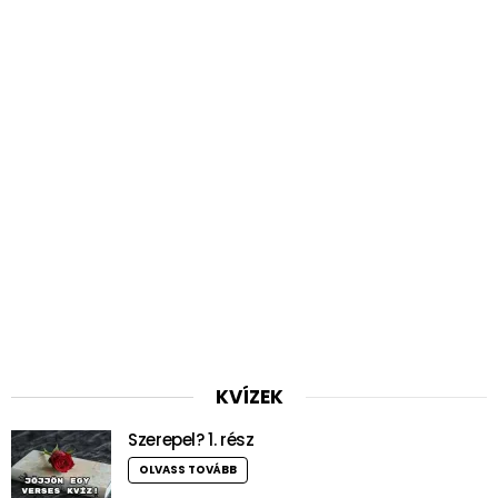
KVÍZEK
Szerepel? 1. rész
OLVASS TOVÁBB